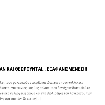
ΑΝ ΚΑΙ ΘΕΩΡΟΎΝΤΑΙ… ΕΞΑΦΑΝΙΣΜΈΝΕΣ!!!
εί τους φανατικούς σινεφίλ και ιδιαίτερα τους συλλέκτες
όκειται για ταινίες -κυρίως παλιές- που δεν έχουν διασωθεί σε
ιωτικές συλλογές ή ακόμα και στη Βιβλιοθήκη του Κογκρέσου των
γραφα ταινιών. Οι αιτίες […]