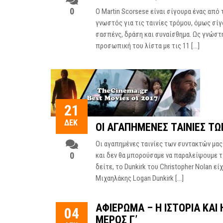
0
Ο Martin Scorsese είναι σίγουρα ένας από
γνωστός για τις ταινίες τρόμου, όμως σίγ
σασπένς, δράση και συναίσθημα. Ως γνώστ
προσωπική του λίστα με τις 11 […]
21
ΔΕΚ
ΟΙ ΑΓΑΠΗΜΕΝΕΣ ΤΑΙΝΙΕΣ ΤΩ
Οι αγαπημένες ταινίες των συντακτών μας
0
και δεν θα μπορούσαμε να παραλείψουμε τ
δείτε, το Dunkirk του Christopher Nolan 
Μιχαηλάκης Logan Dunkirk […]
ΑΦΙΈΡΩΜΑ – Η ΙΣΤΟΡΊΑ ΚΑ
04
ΜΈΡΟΣ Γ’