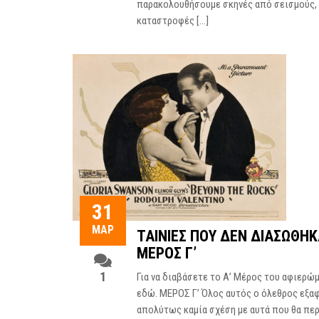
παρακολουθήσουμε σκηνές από σεισμούς, π
καταστροφές […]
31
ΜΑΡ
ΤΑΙΝΊΕΣ ΠΟΥ ΔΕΝ ΔΙΑΣΏΘΗΚ
ΜΈΡΟΣ Γ’
1
Για να διαβάσετε το Α’ Μέρος του αφιερώμα
εδώ. ΜΕΡΟΣ Γ’ Όλος αυτός ο όλεθρος εξα
απολύτως καμία σχέση με αυτά που θα πε