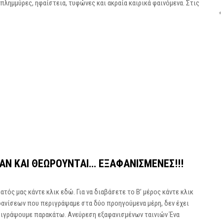
λημμύρες, ηφαίστεια, τυφώνες και ακραία καιρικά φαινόμενα. Στις
ΑΝ ΚΑΙ ΘΕΩΡΟΎΝΤΑΙ… ΕΞΑΦΑΝΙΣΜΈΝΕΣ!!!
τός μας κάντε κλικ εδώ. Για να διαβάσετε το Β’ μέρος κάντε κλικ
φανίσεων που περιγράψαμε στα δύο προηγούμενα μέρη, δεν έχει
ριγράψουμε παρακάτω. Ανεύρεση εξαφανισμένων ταινιών Ένα