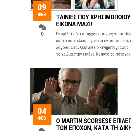
09
ΦΕΒ
ΤΑΙΝΊΕΣ ΠΟΥ ΧΡΗΣΙΜΟΠΟΙΟ
ΕΙΚΌΝΑ ΜΑΖΊ!
0
Γνωρίζετε ότι υπάρχουν ταινίες οι οποίε
και το αποτέλεσμα γίνεται εντυπωσιακό; 
λόγους. Όταν ξεκίνησε ο κινηματογράφος, 
το χρώμα στην εικόνα. Κι αυτό το πέτυχαν 
04
ΦΕΒ
Ο MARTIN SCORSESE ΕΠΙΛΈΓ
ΤΩΝ ΕΠΟΧΏΝ, ΚΑΤΆ ΤΗ ΔΙΚ