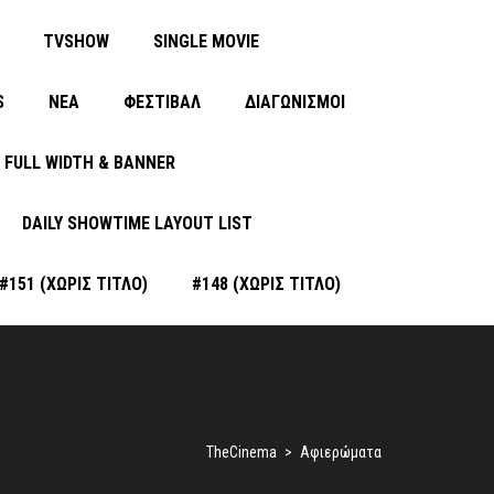
TVSHOW
SINGLE MOVIE
S
ΝΈΑ
ΦΕΣΤΙΒΑΛ
ΔΙΑΓΩΝΙΣΜΟΙ
FULL WIDTH & BANNER
DAILY SHOWTIME LAYOUT LIST
#151 (ΧΩΡΊΣ ΤΊΤΛΟ)
#148 (ΧΩΡΊΣ ΤΊΤΛΟ)
TheCinema
>
Αφιερώματα