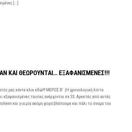
σμένες […]
ΑΝ ΚΑΙ ΘΕΩΡΟΎΝΤΑΙ… ΕΞΑΦΑΝΙΣΜΈΝΕΣ!!!
ατός μας κάντε κλικ εδώ!!! ΜΕΡΟΣ Β’ (Η χρονολογική λίστα
οι εξαφανισμένες ταινίες ανέρχονται σε 33. Αρκετές από αυτές
Stroheim και για μία ακόμη φορά βλέπουμε και πάλι το όνομα του