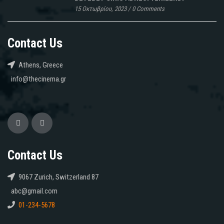
15 Οκτωβρίου, 2023
/
0 Comments
Contact Us
Athens, Greece
info@thecinema.gr
Contact Us
9067 Zurich, Switzerland 87
abc@gmail.com
01-234-5678