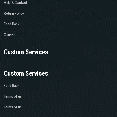
Help & Contact
Return Policy
Feed Back
Careers
Custom Services
Custom Services
Feed Back
Terms of us
Terms of us