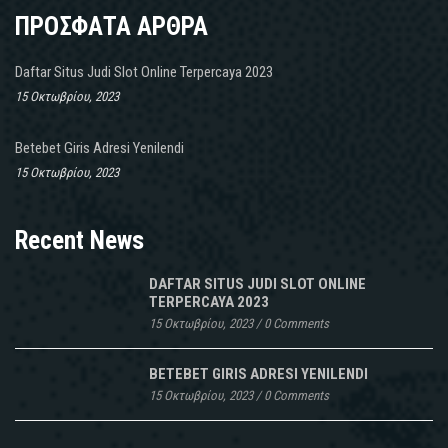
ΠΡΟΣΦΑΤΑ ΑΡΘΡΑ
Daftar Situs Judi Slot Online Terpercaya 2023
15 Οκτωβρίου, 2023
Betebet Giris Adresi Yenilendi
15 Οκτωβρίου, 2023
Recent News
DAFTAR SITUS JUDI SLOT ONLINE
TERPERCAYA 2023
15 Οκτωβρίου, 2023
/
0 Comments
BETEBET GIRIS ADRESI YENILENDI
15 Οκτωβρίου, 2023
/
0 Comments