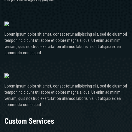
Lorem ipsum dolor sit amet, consectetur adipiscing elit, sed do eiusmod
tempor incididunt ut labore et dolore magna aliqua. Ut enim ad minim
veniam, quis nostrud exercitation ullamco laboris nisi ut aliquip ex ea
commodo consequat
Lorem ipsum dolor sit amet, consectetur adipiscing elit, sed do eiusmod
tempor incididunt ut labore et dolore magna aliqua. Ut enim ad minim
veniam, quis nostrud exercitation ullamco laboris nisi ut aliquip ex ea
commodo consequat
Custom Services