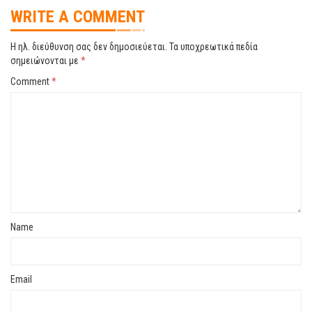
WRITE A COMMENT
Η ηλ. διεύθυνση σας δεν δημοσιεύεται.
Τα υποχρεωτικά πεδία
σημειώνονται με
*
Comment
*
Name
Email