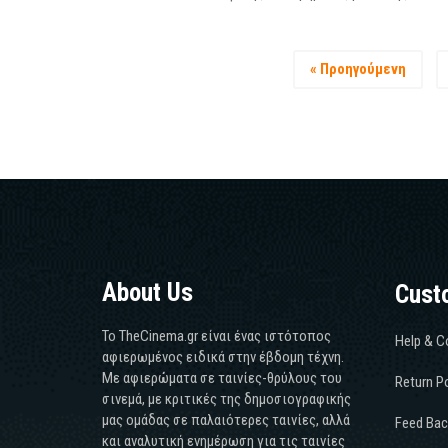
« Προηγούμενη
About Us
Cust
Το TheCinema.gr είναι ένας ιστότοπος
Help & C
αφιερωμένος ειδικά στην έβδομη τέχνη.
Με αφιερώματα σε ταινίες-θρύλους του
Return Po
σινεμά, με κριτικές της δημοσιογραφικής
μας ομάδας σε παλαιότερες ταινίες, αλλά
Feed Bac
και αναλυτική ενημέρωση για τις ταινίες