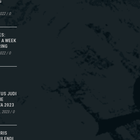
S
2022
/
0
ES:
 A WEEK
RING
2022
/
0
TUS JUDI
NE
A 2023
, 2023
/
0
IRIS
ILENDI