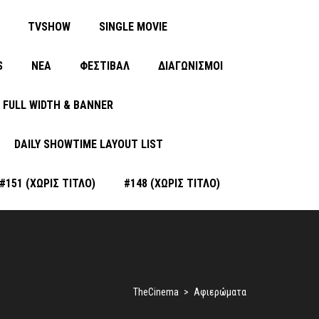
TVSHOW
SINGLE MOVIE
S
ΝΈΑ
ΦΕΣΤΙΒΑΛ
ΔΙΑΓΩΝΙΣΜΟΙ
FULL WIDTH & BANNER
DAILY SHOWTIME LAYOUT LIST
#151 (ΧΩΡΊΣ ΤΊΤΛΟ)
#148 (ΧΩΡΊΣ ΤΊΤΛΟ)
TheCinema
>
Αφιερώματα