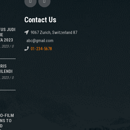
Contact Us
TUS JUDI
9067 Zurich, Switzerland 87
NE
A 2023
abc@gmail.com
, 2023
/
0
01-234-5678
IRIS
ILENDI
, 2023
/
0
TO-FILM
NS TO
ED