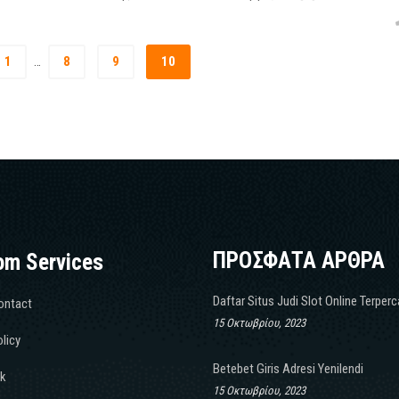
1
8
9
10
…
ΠΡΟΣΦΑΤΑ ΑΡΘΡΑ
om Services
Daftar Situs Judi Slot Online Terper
ontact
15 Οκτωβρίου, 2023
licy
Betebet Giris Adresi Yenilendi
k
15 Οκτωβρίου, 2023