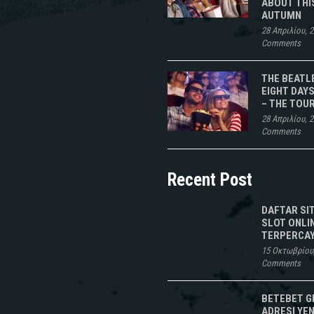
ABOUT THI
AUTUMN
28 Απριλίου, 
Comments
THE BEATL
EIGHT DAYS
– THE TOU
28 Απριλίου, 
Comments
Recent Post
DAFTAR SI
SLOT ONLI
TERPERCAY
15 Οκτωβρίου
Comments
BETEBET G
ADRESI YEN