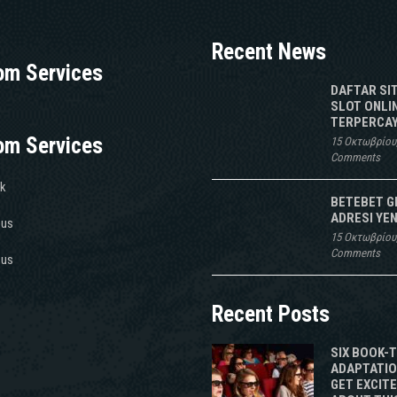
Recent News
om Services
DAFTAR SI
SLOT ONLI
TERPERCAY
om Services
15 Οκτωβρίου
Comments
k
BETEBET G
ADRESI YEN
 us
15 Οκτωβρίου
Comments
 us
Recent Posts
SIX BOOK-
ADAPTATIO
GET EXCIT