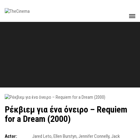
Ρέκβιεμ για ένα όνειρο – Requiem
for a Dream (2000)
Actor:
Jared Leto
,
Ellen Burstyn
,
Jennifer Connelly
,
Jack