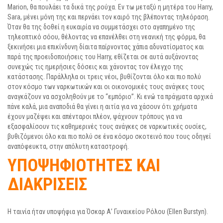
Marion, θα πουλάει τα δικά της ρούχα. Εν τω μεταξύ η μητέρα του Harry,
Sara, μένει μόνη της και περνάει τον καιρό της βλέποντας τηλεόραση.
Όταν θα της δοθεί η ευκαιρία να συμμετάσχει στο αγαπημένο της
τηλεοπτικό σόου, θέλοντας να επανέλθει στη νεανική της φόρμα, θα
ξεκινήσει μια επικίνδυνη δίαιτα παίρνοντας χάπια αδυνατίσματος και
παρά της προειδοποιήσεις του Harry, εθίζεται σε αυτά αυξάνοντας
συνεχώς τις ημερήσιες δόσεις και χάνοντας τον έλεγχο της
κατάστασης. Παράλληλα οι τρεις νέοι, βυθίζονται όλο και πιο πολύ
στον κόσμο των ναρκωτικών και οι οικονομικές τους ανάγκες τους
αναγκάζουν να ασχοληθούν με το “εμπόριο”. Κι ενώ τα πράγματα αρχικά
πάνε καλά, μια αναποδιά θα γίνει η αιτία για να χάσουν ότι χρήματα
έχουν μαζέψει και απένταροι πλέον, ψάχνουν τρόπους για να
εξασφαλίσουν τις καθημερινές τους ανάγκες σε ναρκωτικές ουσίες,
βυθιζόμενοι όλο και πιο πολύ σε ένα κόσμο σκοτεινό που τους οδηγεί
αναπόφευκτα, στην απόλυτη καταστροφή.
ΥΠΟΨΗΦΙΟΤΗΤΕΣ ΚΑΙ
ΔΙΑΚΡΙΣΕΙΣ
Η ταινία ήταν υποψήφια για Όσκαρ Α’ Γυναικείου Ρόλου (Ellen Burstyn).