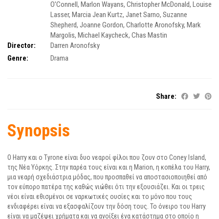
O'Connell
,
Marlon Wayans
,
Christopher McDonald
,
Louise
Lasser
,
Marcia Jean Kurtz
,
Janet Sarno
,
Suzanne
Shepherd
,
Joanne Gordon
,
Charlotte Aronofsky
,
Mark
Margolis
,
Michael Kaycheck
,
Chas Mastin
Director:
Darren Aronofsky
Genre:
Drama
Share:
Synopsis
Ο Harry και ο Tyrone είναι δυο νεαροί φίλοι που ζουν στο Coney Island,
της Νέα Υόρκης. Στην παρέα τους είναι και η Marion, η κοπέλα του Harry,
μια νεαρή σχεδιάστρια μόδας, που προσπαθεί να αποστασιοποιηθεί από
τον εύπορο πατέρα της καθώς νιώθει ότι την εξουσιάζει. Και οι τρεις
νέοι είναι εθισμένοι σε ναρκωτικές ουσίες και το μόνο που τους
ενδιαφέρει είναι να εξασφαλίζουν την δόση τους. Το όνειρο του Harry
είναι να μαζέψει χρήματα και να ανοίξει ένα κατάστημα στο οποίο η