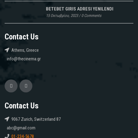
BETEBET GIRIS ADRESI YENILENDI
15 Οκτωβρίου, 2023
/
0 Comments
Contact Us
Athens, Greece
info@thecinema.gr
Contact Us
9067 Zurich, Switzerland 87
abc@gmail.com
01-234-5678