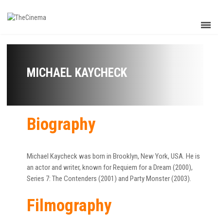
MICHAEL KAYCHECK
Biography
Michael Kaycheck was born in Brooklyn, New York, USA. He is
an actor and writer, known for Requiem for a Dream (2000),
Series 7: The Contenders (2001) and Party Monster (2003).
Filmography