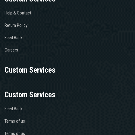
Help & Contact
Return Policy
Feed Back
Careers
Custom Services
Custom Services
Feed Back
Terms of us
Terms of us