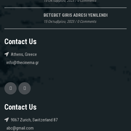
15 Οκτωβρίου, 2023
/
0 Comments
BETEBET GIRIS ADRESI YENILENDI
15 Οκτωβρίου, 2023
/
0 Comments
Contact Us
Athens, Greece
info@thecinema.gr
Contact Us
9067 Zurich, Switzerland 87
abc@gmail.com