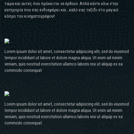
τώρα και αυτές που πρόκειται να έρθουν. Απλά κάντε κλικ στην
κατηγορία που σας ενδιαφέρει και...καλό σας ταξίδι στο μαγικό
κόσμο του κινηματογράφου!
Lorem ipsum dolor sit amet, consectetur adipiscing elit, sed do eiusmod
tempor incididunt ut labore et dolore magna aliqua. Ut enim ad minim
veniam, quis nostrud exercitation ullamco laboris nisi ut aliquip ex ea
commodo consequat
Lorem ipsum dolor sit amet, consectetur adipiscing elit, sed do eiusmod
tempor incididunt ut labore et dolore magna aliqua. Ut enim ad minim
veniam, quis nostrud exercitation ullamco laboris nisi ut aliquip ex ea
commodo consequat