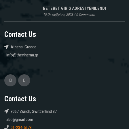
BETEBET GIRIS ADRESI YENILENDI
15 Οκτωβρίου, 2023
/
0 Comments
Contact Us
Athens, Greece
info@thecinema.gr
Contact Us
9067 Zurich, Switzerland 87
abc@gmail.com
01-234-5678