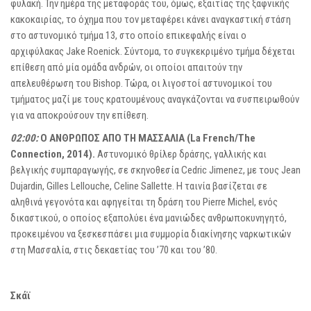
φυλακή. Την ημέρα της μεταφοράς του, όμως, εξαιτίας της ξαφνικής
κακοκαιρίας, το όχημα που τον μεταφέρει κάνει αναγκαστική στάση
στο αστυνομικό τμήμα 13, στο οποίο επικεφαλής είναι ο
αρχιφύλακας Jake Roenick. Σύντομα, το συγκεκριμένο τμήμα δέχεται
επίθεση από μία ομάδα ανδρών, οι οποίοι απαιτούν την
απελευθέρωση του Bishop. Τώρα, οι λιγοστοί αστυνομικοί του
τμήματος μαζί με τους κρατουμένους αναγκάζονται να συσπειρωθούν
για να αποκρούσουν την επίθεση.
02:00:
Ο ΑΝΘΡΩΠΟΣ ΑΠΟ ΤΗ ΜΑΣΣΑΛΙΑ (La French/The
Connection, 2014).
Αστυνομικό θρίλερ δράσης, γαλλικής και
βελγικής συμπαραγωγής, σε σκηνοθεσία Cedric Jimenez, με τους Jean
Dujardin, Gilles Lellouche, Celine Sallette. Η ταινία βασίζεται σε
αληθινά γεγονότα και αφηγείται τη δράση του Pierre Michel, ενός
δικαστικού, ο οποίος εξαπολύει ένα μανιώδες ανθρωποκυνηγητό,
προκειμένου να ξεσκεσπάσει μια συμμορία διακίνησης ναρκωτικών
στη Μασσαλία, στις δεκαετίας του ’70 και του ’80.
Σκάϊ