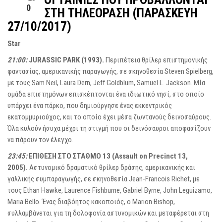
0
ΣΤΗ ΤΗΛΕΌΡΑΣΗ (ΠΑΡΑΣΚΕΥΉ
27/10/2017)
Star
21:00:
JURASSIC PARK (1993).
Περιπέτεια θρίλερ επιστημονικής
φαντασίας, αμερικανικής παραγωγής, σε σκηνοθεσία Steven Spielberg,
με τους Sam Neil, Laura Dern, Jeff Goldblum, Samuel L. Jackson. Μία
ομάδα επιστημόνων επισκέπτονται ένα ιδιωτικό νησί, στο οποίο
υπάρχει ένα πάρκο, που δημιούργησε ένας εκκεντρικός
εκατομμυριούχος, και το οποίο έχει μέσα ζωντανούς δεινοσαύρους.
Όλα κυλούν ήσυχα μέχρι τη στιγμή που οι δεινόσαυροι αποφασίζουν
να πάρουν τον έλεγχο.
23:45:
ΕΠΙΘΕΣΗ ΣΤΟ ΣΤΑΘΜΟ 13 (Assault on Precinct 13,
2005).
Αστυνομικό δραματικό θρίλερ δράσης, αμερικανικής και
γαλλικής συμπαραγωγής, σε σκηνοθεσία Jean-Francois Richet, με
τους Ethan Hawke, Laurence Fishburne, Gabriel Byrne, John Leguizamo,
Maria Bello. Ένας διαβόητος κακοποιός, ο Marion Bishop,
συλλαμβάνεται για τη δολοφονία αστυνομικών και μεταφέρεται στη