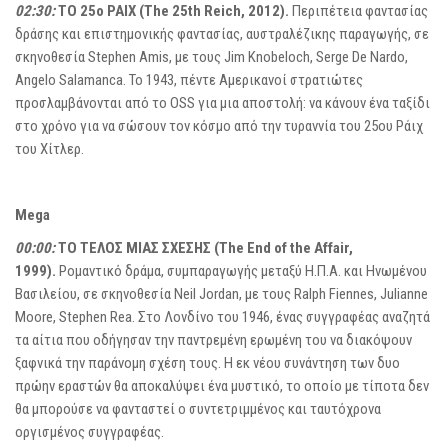
02:30:
ΤΟ 25ο ΡΑΙΧ (The 25th Reich, 2012).
Περιπέτεια φαντασίας
δράσης και επιστημονικής φαντασίας, αυστραλέζικης παραγωγής, σε
σκηνοθεσία Stephen Amis, με τους Jim Knobeloch, Serge De Nardo,
Angelo Salamanca. Το 1943, πέντε Αμερικανοί στρατιώτες
προσλαμβάνονται από το OSS για μια αποστολή: να κάνουν ένα ταξίδι
στο χρόνο για να σώσουν τον κόσμο από την τυραννία του 25ου Ράιχ
του Χίτλερ.
Mega
00:00:
ΤΟ ΤΕΛΟΣ ΜΙΑΣ ΣΧΕΣΗΣ (The End of the Affair,
1999).
Ρομαντικό δράμα, συμπαραγωγής μεταξύ Η.Π.Α. και Ηνωμένου
Βασιλείου, σε σκηνοθεσία Neil Jordan, με τους Ralph Fiennes, Julianne
Moore, Stephen Rea. Στο Λονδίνο του 1946, ένας συγγραφέας αναζητά
τα αίτια που οδήγησαν την παντρεμένη ερωμένη του να διακόψουν
ξαφνικά την παράνομη σχέση τους. Η εκ νέου συνάντηση των δυο
πρώην εραστών θα αποκαλύψει ένα μυστικό, το οποίο με τίποτα δεν
θα μπορούσε να φανταστεί ο συντετριμμένος και ταυτόχρονα
οργισμένος συγγραφέας.