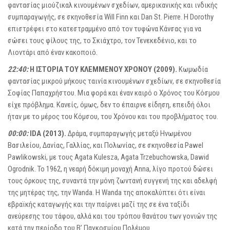
φαντασίας μιούζικαλ κινουμένων σχεδίων, αμερικανικής και ινδικής
συμπαραγωγής, σε σκηνοθεσία Will Finn και Dan St. Pierre. Η Dorothy
επιστρέφει στο κατεστραμμένο από τον τυφώνα Κάνσας για να
σώσει τους φίλους της, το Σκιάχτρο, τον Τενεκεδένιο, και το
Λιοντάρι από έναν κακοποιό.
22:40:
Η ΙΣΤΟΡΙΑ ΤΟΥ ΚΛΕΜΜΕΝΟΥ ΧΡΟΝΟΥ (2009).
Κωμωδία
φαντασίας μικρού μήκους ταινία κινουμένων σχεδίων, σε σκηνοθεσία
Σοφίας Παπαχρήστου. Μια φορά και έναν καιρό ο Χρόνος του Κόσμου
είχε πρόβλημα. Κανείς, όμως, δεν το έπαιρνε είδηση, επειδή όλοι
ήταν με το μέρος του Κόμσου, του Χρόνου και του προβλήματος του.
00:00:
IDA (2013).
Δράμα, συμπαραγωγής μεταξύ Ηνωμένου
Βασιλείου, Δανίας, Γαλλίας, και Πολωνίας, σε σκηνοθεσία Pawel
Pawlikowski, με τους Agata Kulesza, Agata Trzebuchowska, Dawid
Ogrodnik. Το 1962, η νεαρή δόκιμη μοναχή Anna, λίγο προτού δώσει
τους όρκους της, συναντά την μόνη ζωντανή συγγενή της και αδελφή
της μητέρας της, την Wanda. Η Wanda της αποκαλύπτει ότι είναι
εβραϊκής καταγωγής και την παίρνει μαζί της σε ένα ταξίδι
ανεύρεσης του τάφου, αλλά και του τρόπου θανάτου των γονιών της
κατά την περίοδο του Β’ Παγκοσμίου Πολέμου.