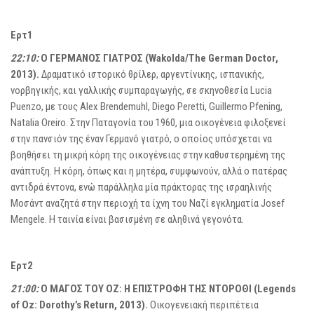
Ερτ1
22:10:
Ο ΓΕΡΜΑΝΟΣ ΓΙΑΤΡΟΣ (Wakolda/The German Doctor,
2013).
Δραματικό ιστορικό θρίλερ, αργεντίνικης, ισπανικής,
νορβηγικής, και γαλλικής συμπαραγωγής, σε σκηνοθεσία Lucia
Puenzo, με τους Alex Brendemuhl, Diego Peretti, Guillermo Pfening,
Natalia Oreiro. Στην Παταγονία του 1960, μια οικογένεια φιλοξενεί
στην πανσιόν της έναν Γερμανό γιατρό, ο οποίος υπόσχεται να
βοηθήσει τη μικρή κόρη της οικογένειας στην καθυστερημένη της
ανάπτυξη. Η κόρη, όπως και η μητέρα, συμφωνούν, αλλά ο πατέρας
αντιδρά έντονα, ενώ παράλληλα μία πράκτορας της ισραηλινής
Μοσάντ αναζητά στην περιοχή τα ίχνη του Ναζί εγκληματία Josef
Mengele. Η ταινία είναι βασισμένη σε αληθινά γεγονότα.
Ερτ2
21:00:
Ο ΜΑΓΟΣ ΤΟΥ ΟΖ: Η ΕΠΙΣΤΡΟΦΗ ΤΗΣ ΝΤΟΡΟΘΙ (Legends
of Oz: Dorothy’s Return, 2013).
Οικογενειακή περιπέτεια