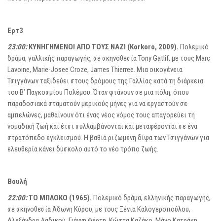
Ερτ3
23:00:
ΚΥΝΗΓΗΜΕΝΟΙ ΑΠΟ ΤΟΥΣ ΝΑΖΙ (Korkoro, 2009).
Πολεμικό
δράμα, γαλλικής παραγωγής, σε σκηνοθεσία Tony Gatlif, με τους Marc
Lavoine, Marie-Josee Croze, James Thierree. Μια οικογένεια
Τσιγγάνων ταξιδεύει στους δρόμους της Γαλλίας κατά τη διάρκεια
του Β’ Παγκοσμίου Πολέμου. Όταν φτάνουν σε μια πόλη, όπου
παραδοσιακά σταματούν μερικούς μήνες για να εργαστούν σε
αμπελώνες, μαθαίνουν ότι ένας νέος νόμος τους απαγορεύει τη
νομαδική ζωή και έτσι συλλαμβάνονται και μεταφέρονται σε ένα
στρατόπεδο εγκλεισμού. Η βαθιά ριζωμένη δίψα των Τσιγγάνων για
ελευθερία κάνει δύσκολο αυτό το νέο τρόπο ζωής.
Βουλή
22:00:
ΤΟ ΜΠΛΟΚΟ (1965).
Πολεμικό δράμα, ελληνικής παραγωγής,
σε σκηνοθεσία Άδωνη Κύρου, με τους Ξένια Καλογεροπούλου,
Αλεξάνδρα Λαδικού, Γιάννη Φέρτη, Κώστα Καζάκο, Μάνο Κατράκη,