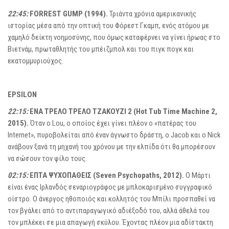
22:45:
FORREST GUMP (1994).
Τριάντα χρόνια αμερικανικής
ιστορίας μέσα από την οπτική του Φόρεστ Γκαμπ, ενός ατόμου με
χαμηλό δείκτη νοημοσύνης, που όμως καταφέρνει να γίνει ήρωας στο
Βιετνάμ, πρωταθλητής του μπέιζμπολ και του πιγκ πογκ και
εκατομμυριούχος.
EPSILON
22:15:
ΕΝΑ ΤΡΕΛΟ ΤΡΕΛΟ ΤΖΑΚΟΥΖΙ 2 (Hot Tub Time Machine 2,
2015).
Όταν ο Lou, ο οποίος έχει γίνει πλέον ο «πατέρας του
Internet», πυροβολείται από έναν άγνωστο δράστη, ο Jacob και ο Nick
ανάβουν ξανά τη μηχανή του χρόνου με την ελπίδα ότι θα μπορέσουν
να σώσουν τον φίλο τους.
02:15:
ΕΠΤΑ ΨΥΧΟΠΑΘΕΙΣ (Seven Psychopaths, 2012).
Ο Μάρτι
είναι ένας Ιρλανδός σεναριογράφος με μπλοκαρισμένο συγγραφικό
οίστρο. Ο άνεργος ηθοποιός και κολλητός του Μπίλι προσπαθεί να
τον βγάλει από το αντιπαραγωγικό αδιέξοδό του, αλλά άθελά του
τον μπλέκει σε μια απαγωγή σκύλου. Έχοντας πλέον μια αδίστακτη