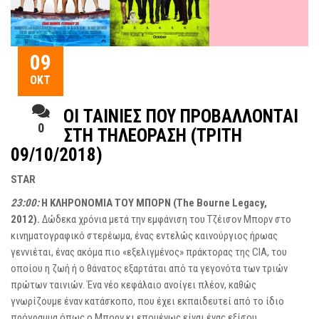
09
ΟΚΤ
ΟΙ ΤΑΙΝΊΕΣ ΠΟΥ ΠΡΟΒΆΛΛΟΝΤΑΙ
0
ΣΤΗ ΤΗΛΕΌΡΑΣΗ (ΤΡΊΤΗ
09/10/2018)
STAR
23:00:
Η ΚΛΗΡΟΝΟΜΙΑ ΤΟΥ ΜΠΟΡΝ (The Bourne Legacy,
2012).
Δώδεκα χρόνια μετά την εμφάνιση του Τζέισον Μπορν στο
κινηματογραφικό στερέωμα, ένας εντελώς καινούργιος ήρωας
γεννιέται, ένας ακόμα πιο «εξελιγμένος» πράκτορας της CIA, του
οποίου η ζωή ή ο θάνατος εξαρτάται από τα γεγονότα των τριών
πρώτων ταινιών. Ένα νέο κεφάλαιο ανοίγει πλέον, καθώς
γνωρίζουμε έναν κατάσκοπο, που έχει εκπαιδευτεί από το ίδιο
πρόγραμμα όπως ο Μπορν κι επομένως είναι ένας εξίσου