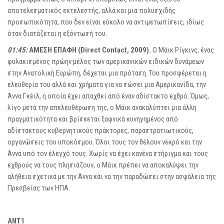
αποτελεσματικός εκτελεστής, αλλά και μια πολυσχιδής
προσωπικότητα, που δεν είναι εύκολο να αντιμετωπίσεις, ιδίως
όταν διατάζεται η εξόντωσή του.
01:45:
ΑΜΕΣΗ ΕΠΑΦΗ (Direct Contact, 2009).
Ο Μάικ Ρίγκινς, ένας
φυλακισμένος πρώην μέλος των αμερικανικών ειδικών δυνάμεων
στην Ανατολική Ευρώπη, δέχεται μια πρόταση. Του προσφέρεται η
ελευθερία του αλλά και χρήματα για να σώσει μια Αμερικανίδα, την
Άννα Γκέιλ, η οποία έχει απαχθεί από έναν αδίστακτο εχθρό. Όμως,
λίγο μετά την απελευθέρωση της, ο Μάικ ανακαλύπτει μια άλλη
πραγματικότητα και βρίσκεται ξαφνικά κυνηγημένος από
αδίστακτους κυβερνητικούς πράκτορες, παραστρατιωτικούς,
οργανώσεις του υποκόσμου. Όλοι τους τον θέλουν νεκρό και την
Άννα υπό τον έλεγχό τους. Χωρίς να έχει κανένα στήριγμα και τους
εχθρούς να τους πλησιάζουν, ο Μάικ πρέπει να αποκαλύψει την
αλήθεια σχετικά με την Άννα και να την παραδώσει στην ασφάλεια της
Πρεσβείας των ΗΠΑ.
ANT1