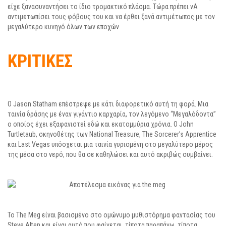
είχε ξανασυναντήσει το ίδιο τρομακτικό πλάσμα. Τώρα πρέπει νΑ
αντιμετωπίσει τους φόβους του και να έρθει ξανά αντιμέτωπος με τον
μεγαλύτερο κυνηγό όλων των εποχών.
ΚΡΙΤΙΚΕΣ
Ο Jason Statham επέστρεψε με κάτι διαφορετικό αυτή τη φορά. Μια
ταινία δράσης με έναν γιγάντιο καρχαρία, τον λεγόμενο “Μεγαλόδοντα”
ο οποίος έχει εξαφανιστεί εδώ και εκατομμύρια χρόνια. Ο John
Turtletaub, σκηνοθέτης των National Treasure, The Sorcerer’s Apprentice
και Last Vegas υπόσχεται μια ταινία γυρισμένη στο μεγαλύτερο μέρος
της μέσα στο νερό, που θα σε καθηλώσει και αυτό ακριβώς συμβαίνει.
Το The Meg είναι βασισμένο στο ομώνυμο μυθιστόρημα φαντασίας του
Steve Alten και είναι αυτό που φαίνεται, τίποτα παραπάνω, τίποτα