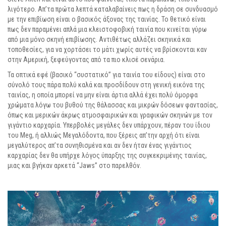
λιγότερο. Απ’τα πρώτα λεπτά καταλαβαίνεις πως η δράση σε συνδυασμό
με την επιβίωση είναι ο βασικός άξονας της ταινίας. Το θετικό είναι
πως δεν παραμένει απλά μια κλειστοφοβική ταινία που κινείται γύρω
από μια μόνο σκηνή επιβίωσης. Αντιθέτως αλλάζει σκηνικά και
τοποθεσίες, για να χορτάσει το μάτι χωρίς αυτές να βρίσκονται καν
στην Αμερική, ξεφεύγοντας από τα πιο κλισέ σενάρια.
Τα οπτικά εφέ (βασικό “συστατικό” για ταινία του είδους) είναι στο
σύνολό τους πάρα πολύ καλά και προσδίδουν στη γενική εικόνα της
ταινίας, η οποία μπορεί να μην είναι άρτια αλλά έχει πολύ όμορφα
χρώματα λόγω του βυθού της θάλασσας και μικρών δόσεων φαντασίας,
όπως και μερικών άκρως ατμοσφαιρικών και γραφικών σκηνών με τον
γιγάντιο καρχαρία. Υπερβολές μεγάλες δεν υπάρχουν, πέραν του ίδιου
του Meg, ή αλλιώς Μεγαλόδοντα, που ξέρεις απ’την αρχή ότι είναι
μεγαλύτερος απ’τα συνηθισμένα και αν δεν ήταν ένας γιγάντιος
καρχαρίας δεν θα υπήρχε λόγος ύπαρξης της συγκεκριμένης ταινίας,
μιας και βγήκαν αρκετά “Jaws” στο παρελθόν.