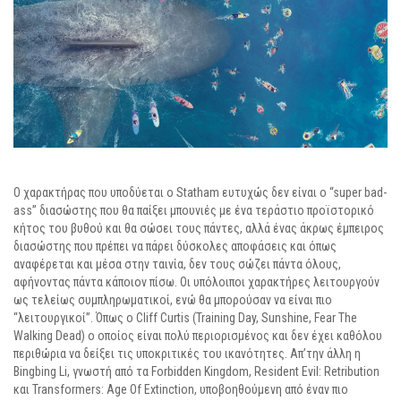
Ο χαρακτήρας που υποδύεται ο Statham ευτυχώς δεν είναι o “super bad-
ass” διασώστης που θα παίξει μπουνιές με ένα τεράστιο προϊστορικό
κήτος του βυθού και θα σώσει τους πάντες, αλλά ένας άκρως έμπειρος
διασώστης που πρέπει να πάρει δύσκολες αποφάσεις και όπως
αναφέρεται και μέσα στην ταινία, δεν τους σώζει πάντα όλους,
αφήνοντας πάντα κάποιον πίσω. Οι υπόλοιποι χαρακτήρες λειτουργούν
ως τελείως συμπληρωματικοί, ενώ θα μπορούσαν να είναι πιο
“λειτουργικοί”. Όπως ο Cliff Curtis (Training Day, Sunshine, Fear The
Walking Dead) ο οποίος είναι πολύ περιορισμένος και δεν έχει καθόλου
περιθώρια να δείξει τις υποκριτικές του ικανότητες. Απ’την άλλη η
Bingbing Li, γνωστή από τα Forbidden Kingdom, Resident Evil: Retribution
και Transformers: Age Of Extinction, υποβοηθούμενη από έναν πιο