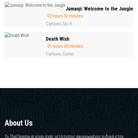
Jumanji: Welcome to the Jungle
02 hours 30 minutes
Cartoon
Sci-fi
,
Death Wish
01 hours 00 minutes
Cartoon
Comic
,
About Us
Το TheCinema.gr είναι ένας ιστότοπος αφιερωμένος ειδικά στην