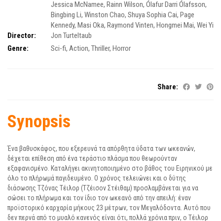
Jessica McNamee
,
Rainn Wilson
,
Ólafur Darri Ólafsson
,
Bingbing Li
,
Winston Chao
,
Shuya Sophia Cai
,
Page
Kennedy
,
Masi Oka
,
Raymond Vinten
,
Hongmei Mai
,
Wei Yi
Director:
Jon Turteltaub
Genre:
Sci-fi
,
Action
,
Thriller
,
Horror
Share:
Synopsis
Ένα βαθυσκάφος, που εξερευνά τα απόρθητα ύδατα των ωκεανών,
δέχεται επίθεση από ένα τεράστιο πλάσμα που θεωρούνταν
εξαφανισμένο. Καταλήγει ακινητοποιημένο στο βάθος του Ειρηνικού με
όλο το πλήρωμά παγιδευμένο. Ο χρόνος τελειώνει και ο δύτης
διάσωσης Τζόνας Τέιλορ (Τζέισον Στέιθαμ) προσλαμβάνεται για να
σώσει το πλήρωμα και τον ίδιο τον ωκεανό από την απειλή: έναν
προϊστορικό καρχαρία μήκους 23 μέτρων, τον Μεγαλόδοντα. Αυτό που
δεν περνά από το μυαλό κανενός είναι ότι, πολλά χρόνια πριν, ο Τέιλορ