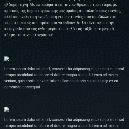
έβδομη τέχνη. Με αφιερώματα σε ταινίες-θρύλους του σινεμά, με
κριτικές της δημοσιογραφικής μας ομάδας σε παλαιότερες ταινίες,
αλλά και αναλυτική ενημέρωση για τις ταινίες που προβάλλονται
τώρα και αυτές που πρόκειται να έρθουν. Απλά κάντε κλικ στην
κατηγορία που σας ενδιαφέρει και...καλό σας ταξίδι στο μαγικό
κόσμο του κινηματογράφου!
Lorem ipsum dolor sit amet, consectetur adipiscing elit, sed do eiusmod
tempor incididunt ut labore et dolore magna aliqua. Ut enim ad minim
veniam, quis nostrud exercitation ullamco laboris nisi ut aliquip ex ea
commodo consequat
Lorem ipsum dolor sit amet, consectetur adipiscing elit, sed do eiusmod
tempor incididunt ut labore et dolore magna aliqua. Ut enim ad minim