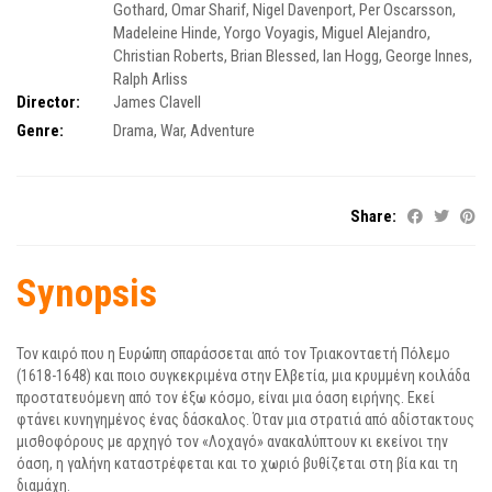
Gothard
,
Omar Sharif
,
Nigel Davenport
,
Per Oscarsson
,
Madeleine Hinde
,
Yorgo Voyagis
,
Miguel Alejandro
,
Christian Roberts
,
Brian Blessed
,
Ian Hogg
,
George Innes
,
Ralph Arliss
Director:
James Clavell
Genre:
Drama
,
War
,
Adventure
Share:
Synopsis
Τον καιρό που η Ευρώπη σπαράσσεται από τον Τριακονταετή Πόλεμο
(1618-1648) και ποιο συγκεκριμένα στην Ελβετία, μια κρυμμένη κοιλάδα
προστατευόμενη από τον έξω κόσμο, είναι μια όαση ειρήνης. Εκεί
φτάνει κυνηγημένος ένας δάσκαλος. Όταν μια στρατιά από αδίστακτους
μισθοφόρους με αρχηγό τον «Λοχαγό» ανακαλύπτουν κι εκείνοι την
όαση, η γαλήνη καταστρέφεται και το χωριό βυθίζεται στη βία και τη
διαμάχη.