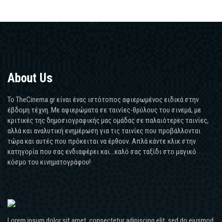
About Us
Το TheCinema.gr είναι ένας ιστότοπος αφιερωμένος ειδικά στην
έβδομη τέχνη. Με αφιερώματα σε ταινίες-θρύλους του σινεμά, με
κριτικές της δημοσιογραφικής μας ομάδας σε παλαιότερες ταινίες,
αλλά και αναλυτική ενημέρωση για τις ταινίες που προβάλλονται
τώρα και αυτές που πρόκειται να έρθουν. Απλά κάντε κλικ στην
κατηγορία που σας ενδιαφέρει και...καλό σας ταξίδι στο μαγικό
κόσμο του κινηματογράφου!
Lorem ipsum dolor sit amet, consectetur adipiscing elit, sed do eiusmod