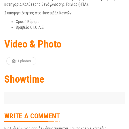
κατηγορία Καλύτερης Ξενόγλωσσης Ταινίας (HΠΑ).
2 υποψηφιότητες στο Φεστιβάλ Καννών:
Χρυσή Κάμερα
Βραβείο C.I.C.A.E.
Video & Photo
1 photos
Showtime
WRITE A COMMENT
Η ηλ. διεύθυνση σας δεν δημοσιεύεται.
Τα υποχρεωτικά πεδία