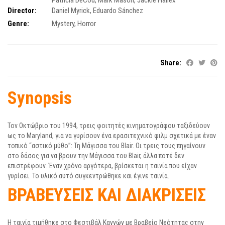
Patricia DeCou
,
Mark Mason
,
Jackie Hallex
Director:
Daniel Myrick
,
Eduardo Sánchez
Genre:
Mystery
,
Horror
Share:
Synopsis
Τον Οκτώβριο του 1994, τρεις φοιτητές κινηματογράφου ταξιδεύουν
ως το Maryland, για να γυρίσουν ένα ερασιτεχνικό φιλμ σχετικά με έναν
τοπικό “αστικό μύθο”: Τη Μάγισσα του
Blair
. Οι τρεις τους πηγαίνουν
στο δάσος για να βρουν την Μάγισσα του
Blair
, άλλα ποτέ δεν
επιστρέφουν. Έναν χρόνο αργότερα, βρίσκεται η ταινία που είχαν
γυρίσει. Το υλικό αυτό συγκεντρώθηκε και έγινε ταινία.
ΒΡΑΒΕΥΣΕΙΣ ΚΑΙ ΔΙΑΚΡΙΣΕΙΣ
Η ταινία τιμήθηκε στο Φεστιβάλ Καννών με Βραβείο Νεότητας στην