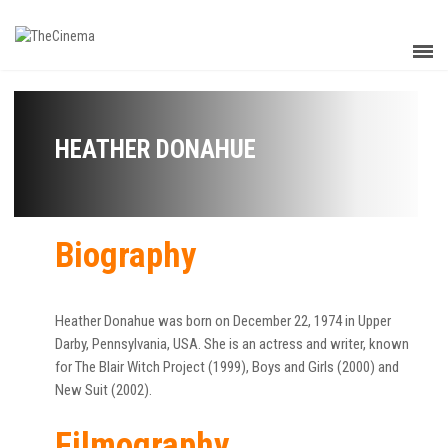
HEATHER DONAHUE
Biography
Heather Donahue was born on December 22, 1974 in Upper
Darby, Pennsylvania, USA. She is an actress and writer, known
for The Blair Witch Project (1999), Boys and Girls (2000) and
New Suit (2002).
Filmography