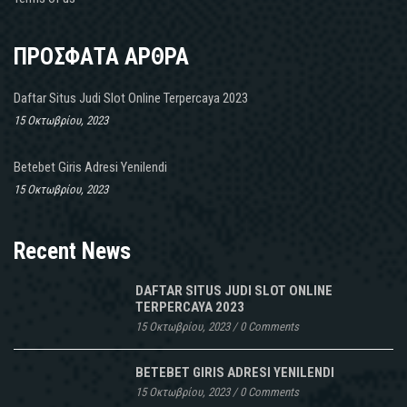
ΠΡΟΣΦΑΤΑ ΑΡΘΡΑ
Daftar Situs Judi Slot Online Terpercaya 2023
15 Οκτωβρίου, 2023
Betebet Giris Adresi Yenilendi
15 Οκτωβρίου, 2023
Recent News
DAFTAR SITUS JUDI SLOT ONLINE
TERPERCAYA 2023
15 Οκτωβρίου, 2023
/
0 Comments
BETEBET GIRIS ADRESI YENILENDI
15 Οκτωβρίου, 2023
/
0 Comments