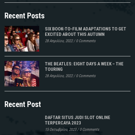
Recent Posts
SIX BOOK-TO-FILM ADAPTATIONS TO GET
EXCITED ABOUT THIS AUTUMN
28 Απριλίου, 2022
/
0 Comments
THE BEATLES: EIGHT DAYS A WEEK – THE
TOURING
28 Απριλίου, 2022
/
0 Comments
Recent Post
DAFTAR SITUS JUDI SLOT ONLINE
TERPERCAYA 2023
15 Οκτωβρίου, 2023
/
0 Comments