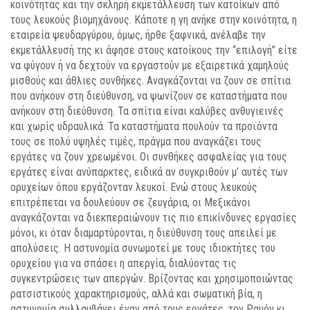
κοινότητας και την σκληρή εκμετάλλευση των κατοίκων από
τους λευκούς βιομηχάνους. Κάποτε η γη ανήκε στην κοινότητα, η
εταιρεία ψευδαργύρου, όμως, ήρθε ξαφνικά, ανέλαβε την
εκμετάλλευσή της κι άφησε στους κατοίκους την “επιλογή” είτε
να φύγουν ή να δεχτούν να εργαστούν με εξαιρετικά χαμηλούς
μισθούς και άθλιες συνθήκες. Αναγκάζονται να ζουν σε σπίτια
που ανήκουν στη διεύθυνση, να ψωνίζουν σε καταστήματα που
ανήκουν στη διεύθυνση. Τα σπίτια είναι καλύβες ανθυγιεινές
και χωρίς υδραυλικά. Τα καταστήματα πουλούν τα προϊόντα
τους σε πολύ υψηλές τιμές, πράγμα που αναγκάζει τους
εργάτες να ζουν χρεωμένοι. Οι συνθήκες ασφαλείας για τους
εργάτες είναι ανύπαρκτες, ειδικά αν συγκριθούν μ’ αυτές των
ορυχείων όπου εργάζονταν λευκοί. Ενώ στους λευκούς
επιτρέπεται να δουλεύουν σε ζευγάρια, οι Μεξικάνοι
αναγκάζονται να διεκπεραιώνουν τις πιο επικίνδυνες εργασίες
μόνοι, κι όταν διαμαρτύρονται, η διεύθυνση τους απειλεί με
απολύσεις. Η αστυνομία συνωμοτεί με τους ιδιοκτήτες του
ορυχείου για να σπάσει η απεργία, διαλύοντας τις
συγκεντρώσεις των απεργών. Βρίζοντας και χρησιμοποιώντας
ρατσιστικούς χαρακτηρισμούς, αλλά και σωματική βία, η
αστυνομία συλλαμβάνει έναν από τους εργάτες, τον Ραμόν κι