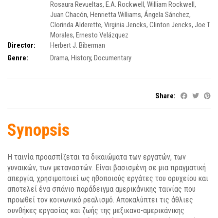
Rosaura Revueltas
,
E.A. Rockwell
,
William Rockwell
,
Juan Chacón
,
Henrietta Williams
,
Ángela Sánchez
,
Clorinda Alderette
,
Virginia Jencks
,
Clinton Jencks
,
Joe T.
Morales
,
Ernesto Velázquez
Director:
Herbert J. Biberman
Genre:
Drama
,
History
,
Documentary
Share:
Synopsis
Η ταινία προασπίζεται τα δικαιώματα των εργατών, των
γυναικών, των μεταναστών. Είναι βασισμένη σε μια πραγματική
απεργία, χρησιμοποιεί ως ηθοποιούς εργάτες του ορυχείου και
αποτελεί ένα σπάνιο παράδειγμα αμερικάνικης ταινίας που
προωθεί τον κοινωνικό ρεαλισμό. Αποκαλύπτει τις άθλιες
συνθήκες εργασίας και ζωής της μεξικανο-αμερικάνικης