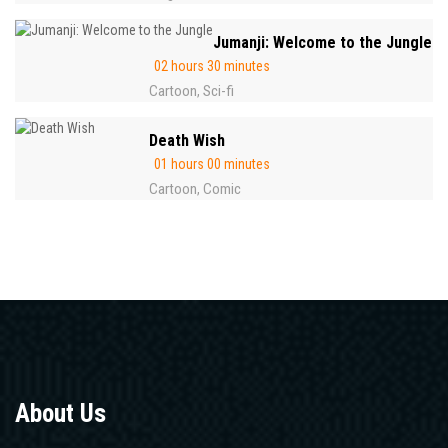
Jumanji: Welcome to the Jungle
02 hours 30 minutes
Cartoon
Sci-fi
,
Death Wish
01 hours 00 minutes
Cartoon
Comic
,
About Us