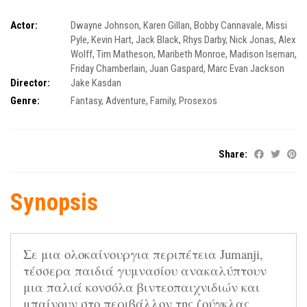
Actor:
Dwayne Johnson
,
Karen Gillan
,
Bobby Cannavale
,
Missi
Pyle
,
Kevin Hart
,
Jack Black
,
Rhys Darby
,
Nick Jonas
,
Alex
Wolff
,
Tim Matheson
,
Maribeth Monroe
,
Madison Iseman
,
Friday Chamberlain
,
Juan Gaspard
,
Marc Evan Jackson
Director:
Jake Kasdan
Genre:
Fantasy
,
Adventure
,
Family
,
Prosexos
Share:
Synopsis
Σε μια ολοκαίνουργια περιπέτεια Jumanji, 
τέσσερα παιδιά γυμνασίου ανακαλύπτουν 

μια παλιά κονσόλα βιντεοπαιχνιδιών και 
μπαίνουν στο περιβάλλον της ζούγκλας 
