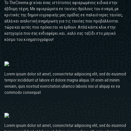
Το TheCinema.gr είναι ένας ιστότοπος αφιερωμένος ειδικά στην
έβδομη τέχνη. Με αφιερώματα σε ταινίες-θρύλους του σινεμά, με
κριτικές της δημοσιογραφικής μας ομάδας σε παλαιότερες ταινίες,
αλλά και αναλυτική ενημέρωση για τις ταινίες που προβάλλονται
τώρα και αυτές που πρόκειται να έρθουν. Απλά κάντε κλικ στην
κατηγορία που σας ενδιαφέρει και...καλό σας ταξίδι στο μαγικό
κόσμο του κινηματογράφου!
Lorem ipsum dolor sit amet, consectetur adipiscing elit, sed do eiusmod
tempor incididunt ut labore et dolore magna aliqua. Ut enim ad minim
veniam, quis nostrud exercitation ullamco laboris nisi ut aliquip ex ea
commodo consequat
Lorem ipsum dolor sit amet, consectetur adipiscing elit, sed do eiusmod