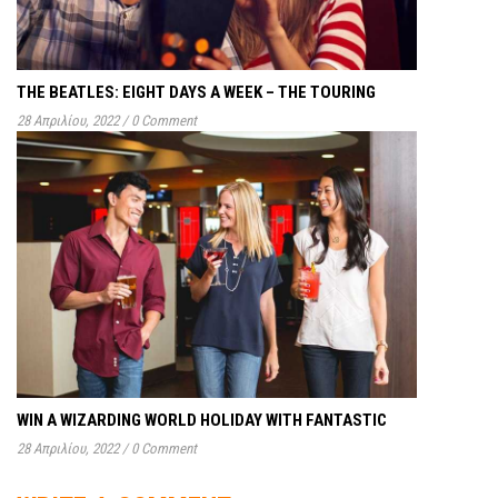
THE BEATLES: EIGHT DAYS A WEEK – THE TOURING
28 Απριλίου, 2022
/
0 Comment
WIN A WIZARDING WORLD HOLIDAY WITH FANTASTIC
28 Απριλίου, 2022
/
0 Comment