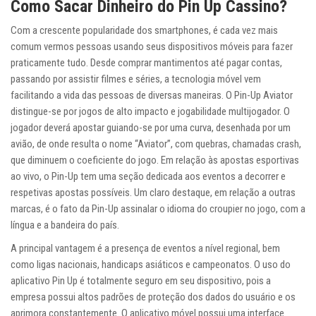
Como Sacar Dinheiro do Pin Up Cassino?
Com a crescente popularidade dos smartphones, é cada vez mais
comum vermos pessoas usando seus dispositivos móveis para fazer
praticamente tudo. Desde comprar mantimentos até pagar contas,
passando por assistir filmes e séries, a tecnologia móvel vem
facilitando a vida das pessoas de diversas maneiras. O Pin-Up Aviator
distingue-se por jogos de alto impacto e jogabilidade multijogador. O
jogador deverá apostar guiando-se por uma curva, desenhada por um
avião, de onde resulta o nome “Aviator”, com quebras, chamadas crash,
que diminuem o coeficiente do jogo. Em relação às apostas esportivas
ao vivo, o Pin-Up tem uma seção dedicada aos eventos a decorrer e
respetivas apostas possíveis. Um claro destaque, em relação a outras
marcas, é o fato da Pin-Up assinalar o idioma do croupier no jogo, com a
língua e a bandeira do país.
A principal vantagem é a presença de eventos a nível regional, bem
como ligas nacionais, handicaps asiáticos e campeonatos. O uso do
aplicativo Pin Up é totalmente seguro em seu dispositivo, pois a
empresa possui altos padrões de proteção dos dados do usuário e os
aprimora constantemente. O aplicativo móvel possui uma interface