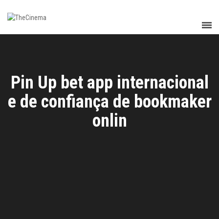
Pin Up bet app internacional
e de confiança de bookmaker
onlin