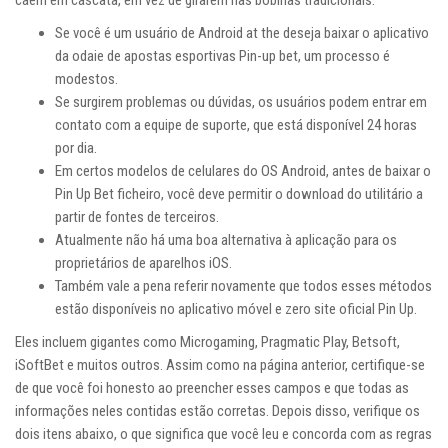
caem em cascata, em vez de girarem nas bobinas tradicionais.
Se você é um usuário de Android at the deseja baixar o aplicativo
da odaie de apostas esportivas Pin-up bet, um processo é
modestos.
Se surgirem problemas ou dúvidas, os usuários podem entrar em
contato com a equipe de suporte, que está disponível 24 horas
por dia.
Em certos modelos de celulares do OS Android, antes de baixar o
Pin Up Bet ficheiro, você deve permitir o download do utilitário a
partir de fontes de terceiros.
Atualmente não há uma boa alternativa à aplicação para os
proprietários de aparelhos iOS.
Também vale a pena referir novamente que todos esses métodos
estão disponíveis no aplicativo móvel e zero site oficial Pin Up.
Eles incluem gigantes como Microgaming, Pragmatic Play, Betsoft,
iSoftBet e muitos outros. Assim como na página anterior, certifique-se
de que você foi honesto ao preencher esses campos e que todas as
informações neles contidas estão corretas. Depois disso, verifique os
dois itens abaixo, o que significa que você leu e concorda com as regras