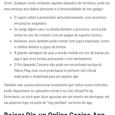
Store. Qualquer clone, incluindo aqueles baixados de terceiros, pode ser
uma ameaça aos dados pessoais e à funcionalidade do seu gadget.
O cupon online é preenchido automaticamente, isso acontece
em poucos segundos.
Se surgir algum caso ou dúvida durante o processo, você pode
entrar no ano de contato com an equipe de suporte técnico.
Inclusive, você também pode contar com jogos especiais, como
o célebre Aviator e jogos de loteria.
A grande vantagem de usar a versão mobile em vez de baixar um
app é que você estará acessando o site diretamente.
O Pin Upwards Cassino não pode ser encontrado na loja do
Yahoo Play, mas você pode baixá-lo perform site oficial
realizando o download para um arquivo apk.
Também vale a pena mencionar novamente que todos esses métodos
estão disponíveis no aplicativo móvel e no site oficial Pin Up.
Entretanto, se você quer fazer apostas em um evento em destaque, ele
vai aparecer logo na parte de “top partidas” na home do app.