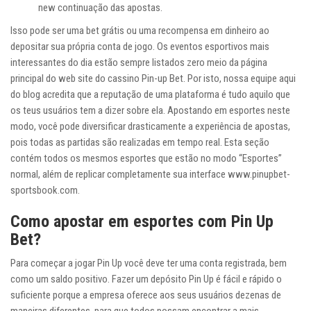
new continuação das apostas.
Isso pode ser uma bet grátis ou uma recompensa em dinheiro ao
depositar sua própria conta de jogo. Os eventos esportivos mais
interessantes do dia estão sempre listados zero meio da página
principal do web site do cassino Pin-up Bet. Por isto, nossa equipe aqui
do blog acredita que a reputação de uma plataforma é tudo aquilo que
os teus usuários tem a dizer sobre ela. Apostando em esportes neste
modo, você pode diversificar drasticamente a experiência de apostas,
pois todas as partidas são realizadas em tempo real. Esta seção
contém todos os mesmos esportes que estão no modo “Esportes”
normal, além de replicar completamente sua interface
www.pinupbet-
sportsbook.com
.
Como apostar em esportes com Pin Up
Bet?
Para começar a jogar Pin Up você deve ter uma conta registrada, bem
como um saldo positivo. Fazer um depósito Pin Up é fácil e rápido o
suficiente porque a empresa oferece aos seus usuários dezenas de