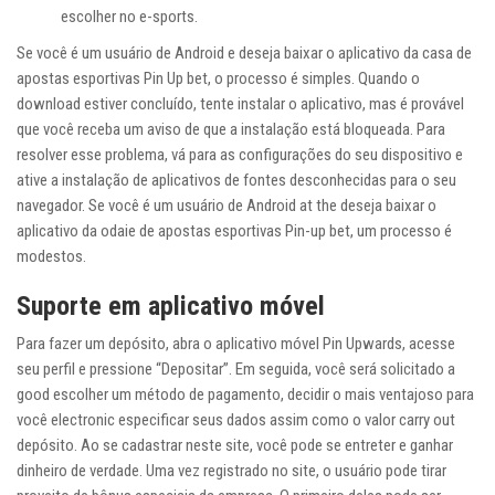
escolher no e-sports.
Se você é um usuário de Android e deseja baixar o aplicativo da casa de
apostas esportivas Pin Up bet, o processo é simples. Quando o
download estiver concluído, tente instalar o aplicativo, mas é provável
que você receba um aviso de que a instalação está bloqueada. Para
resolver esse problema, vá para as configurações do seu dispositivo e
ative a instalação de aplicativos de fontes desconhecidas para o seu
navegador. Se você é um usuário de Android at the deseja baixar o
aplicativo da odaie de apostas esportivas Pin-up bet, um processo é
modestos.
Suporte em aplicativo móvel
Para fazer um depósito, abra o aplicativo móvel Pin Upwards, acesse
seu perfil e pressione “Depositar”. Em seguida, você será solicitado a
good escolher um método de pagamento, decidir o mais ventajoso para
você electronic especificar seus dados assim como o valor carry out
depósito. Ao se cadastrar neste site, você pode se entreter e ganhar
dinheiro de verdade. Uma vez registrado no site, o usuário pode tirar