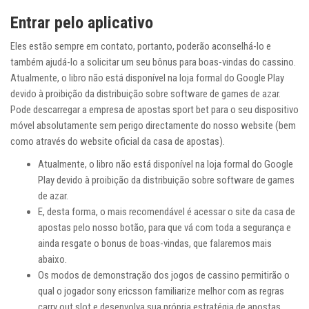
Entrar pelo aplicativo
Eles estão sempre em contato, portanto, poderão aconselhá-lo e
também ajudá-lo a solicitar um seu bônus para boas-vindas do cassino.
Atualmente, o libro não está disponível na loja formal do Google Play
devido à proibição da distribuição sobre software de games de azar.
Pode descarregar a empresa de apostas sport bet para o seu dispositivo
móvel absolutamente sem perigo directamente do nosso website (bem
como através do website oficial da casa de apostas).
Atualmente, o libro não está disponível na loja formal do Google
Play devido à proibição da distribuição sobre software de games
de azar.
E, desta forma, o mais recomendável é acessar o site da casa de
apostas pelo nosso botão, para que vá com toda a segurança e
ainda resgate o bonus de boas-vindas, que falaremos mais
abaixo.
Os modos de demonstração dos jogos de cassino permitirão o
qual o jogador sony ericsson familiarize melhor com as regras
carry out slot e desenvolva sua própria estratégia de apostas