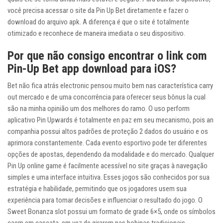
você precisa acessar o site da Pin Up Bet diretamente e fazer o
download do arquivo apk. A diferença é que o site é totalmente
otimizado e reconhece de maneira imediata o seu dispositivo.
Por que não consigo encontrar o link com
Pin-Up Bet app download para iOS?
Bet não fica atrás electronic pensou muito bem nas característica carry
out mercado e de uma concorrência para oferecer seus bônus la cual
são na minha opinião um dos melhores do ramo. O uso perform
aplicativo Pin Upwards é totalmente en paz em seu mecanismo, pois an
companhia possui altos padrões de proteção 2 dados do usuário e os
aprimora constantemente. Cada evento esportivo pode ter diferentes
opções de apostas, dependendo da modalidade e do mercado. Qualquer
Pin Up online game é facilmente acessível no site graças à navegação
simples e uma interface intuitiva. Esses jogos são conhecidos por sua
estratégia e habilidade, permitindo que os jogadores usem sua
experiência para tomar decisões e influenciar o resultado do jogo. O
Sweet Bonanza slot possui um formato de grade 6×5, onde os símbolos