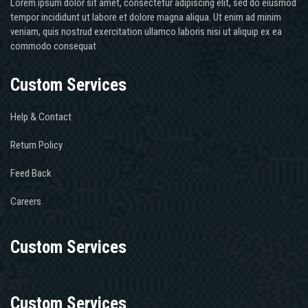
Lorem ipsum dolor sit amet, consectetur adipiscing elit, sed do eiusmod
tempor incididunt ut labore et dolore magna aliqua. Ut enim ad minim
veniam, quis nostrud exercitation ullamco laboris nisi ut aliquip ex ea
commodo consequat
Custom Services
Help & Contact
Return Policy
Feed Back
Careers
Custom Services
Custom Services