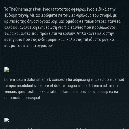
Το TheCinema.gr είναι ένας ιστότοπος αφιερωμένος ειδικά στην
έβδομη τέχνη. Με αφιερώματα σε ταινίες-θρύλους του σινεμά, με
κριτικές της δημοσιογραφικής μας ομάδας σε παλαιότερες ταινίες,
αλλά και αναλυτική ενημέρωση για τις ταινίες που προβάλλονται
τώρα και αυτές που πρόκειται να έρθουν. Απλά κάντε κλικ στην
κατηγορία που σας ενδιαφέρει και...καλό σας ταξίδι στο μαγικό
κόσμο του κινηματογράφου!
Lorem ipsum dolor sit amet, consectetur adipiscing elit, sed do eiusmod
tempor incididunt ut labore et dolore magna aliqua. Ut enim ad minim
veniam, quis nostrud exercitation ullamco laboris nisi ut aliquip ex ea
commodo consequat