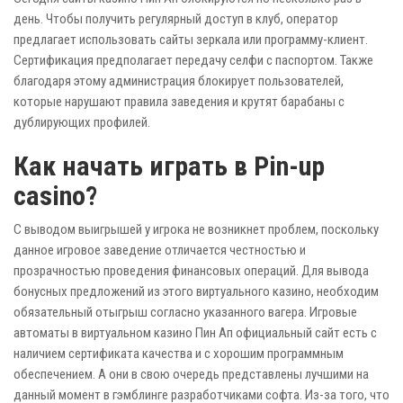
день. Чтобы получить регулярный доступ в клуб, оператор
предлагает использовать сайты зеркала или программу-клиент.
Сертификация предполагает передачу селфи с паспортом. Также
благодаря этому администрация блокирует пользователей,
которые нарушают правила заведения и крутят барабаны с
дублирующих профилей.
Как начать играть в Pin-up
casino?
С выводом выигрышей у игрока не возникнет проблем, поскольку
данное игровое заведение отличается честностью и
прозрачностью проведения финансовых операций. Для вывода
бонусных предложений из этого виртуального казино, необходим
обязательный отыгрыш согласно указанного вагера. Игровые
автоматы в виртуальном казино Пин Ап официальный сайт есть с
наличием сертификата качества и с хорошим программным
обеспечением. А они в свою очередь представлены лучшими на
данный момент в гэмблинге разработчиками софта. Из-за того, что