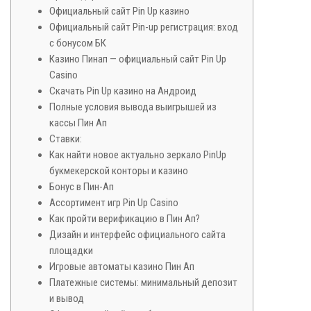
Официальный сайт Pin Up казино
Официальный сайт Pin-up регистрация: вход
с бонусом БК
Казино Пинап — официальный сайт Pin Up
Casino
Скачать Pin Up казино на Андроид
Полные условия вывода выигрышей из
кассы Пин Ап
Ставки:
Как найти новое актуально зеркало PinUp
букмекерской конторы и казино
Бонус в Пин-Ап
Ассортимент игр Pin Up Сasino
Как пройти верификацию в Пин Ап?
Дизайн и интерфейс официального сайта
площадки
Игровые автоматы казино Пин Ап
Платежные системы: минимальный депозит
и вывод