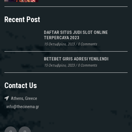
Recent Post
DAFTAR SITUS JUDI SLOT ONLINE
TERPERCAYA 2023
15 Οκτωβρίου, 2023
/
0 Comments
BETEBET GIRIS ADRESI YENILENDI
15 Οκτωβρίου, 2023
/
0 Comments
Contact Us
Athens, Greece
info@thecinema.gr