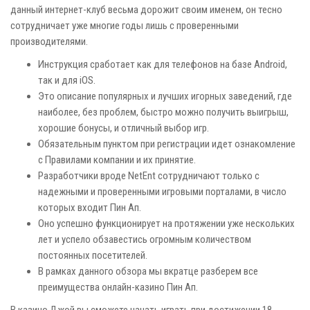
данный интернет-клуб весьма дорожит своим именем, он тесно
сотрудничает уже многие годы лишь с проверенными
производителями.
Инструкция сработает как для телефонов на базе Android,
так и для iOS.
Это описание популярных и лучших игорных заведений, где
наиболее, без проблем, быстро можно получить выигрыш,
хорошие бонусы, и отличный выбор игр.
Обязательным пунктом при регистрации идет ознакомление
с Правилами компании и их принятие.
Разработчики вроде NetEnt сотрудничают только с
надежными и проверенными игровыми порталами, в число
которых входит Пин Ап.
Оно успешно функционирует на протяжении уже нескольких
лет и успело обзавестись огромным количеством
постоянных посетителей.
В рамках данного обзора мы вкратце разберем все
преимущества онлайн-казино Пин Ап.