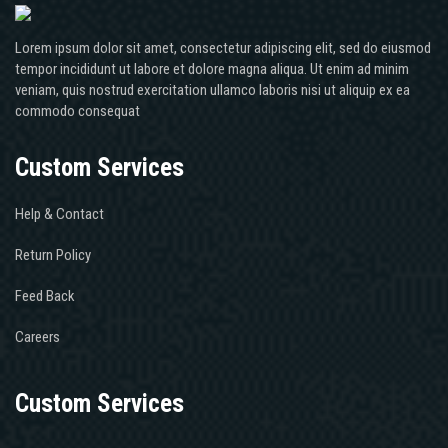
Lorem ipsum dolor sit amet, consectetur adipiscing elit, sed do eiusmod
tempor incididunt ut labore et dolore magna aliqua. Ut enim ad minim
veniam, quis nostrud exercitation ullamco laboris nisi ut aliquip ex ea
commodo consequat
Custom Services
Help & Contact
Return Policy
Feed Back
Careers
Custom Services