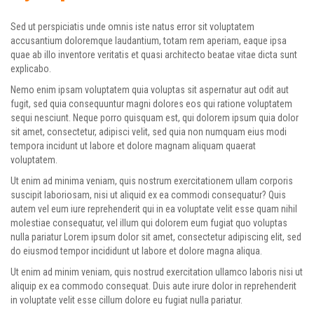
Sed ut perspiciatis unde omnis iste natus error sit voluptatem
accusantium doloremque laudantium, totam rem aperiam, eaque ipsa
quae ab illo inventore veritatis et quasi architecto beatae vitae dicta sunt
explicabo.
Nemo enim ipsam voluptatem quia voluptas sit aspernatur aut odit aut
fugit, sed quia consequuntur magni dolores eos qui ratione voluptatem
sequi nesciunt. Neque porro quisquam est, qui dolorem ipsum quia dolor
sit amet, consectetur, adipisci velit, sed quia non numquam eius modi
tempora incidunt ut labore et dolore magnam aliquam quaerat
voluptatem.
Ut enim ad minima veniam, quis nostrum exercitationem ullam corporis
suscipit laboriosam, nisi ut aliquid ex ea commodi consequatur? Quis
autem vel eum iure reprehenderit qui in ea voluptate velit esse quam nihil
molestiae consequatur, vel illum qui dolorem eum fugiat quo voluptas
nulla pariatur Lorem ipsum dolor sit amet, consectetur adipiscing elit, sed
do eiusmod tempor incididunt ut labore et dolore magna aliqua.
Ut enim ad minim veniam, quis nostrud exercitation ullamco laboris nisi ut
aliquip ex ea commodo consequat. Duis aute irure dolor in reprehenderit
in voluptate velit esse cillum dolore eu fugiat nulla pariatur.