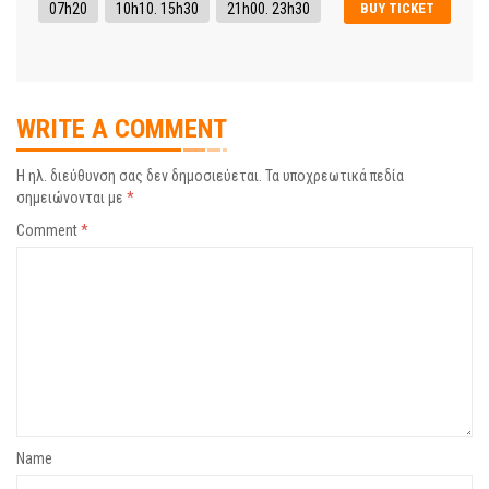
07h20
10h10. 15h30
21h00. 23h30
BUY TICKET
WRITE A COMMENT
Η ηλ. διεύθυνση σας δεν δημοσιεύεται.
Τα υποχρεωτικά πεδία
σημειώνονται με
*
Comment
*
Name