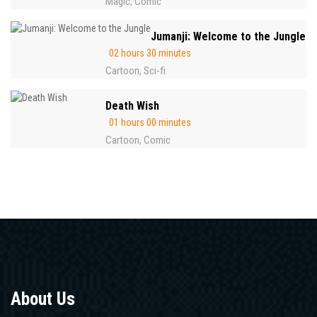
Magic
Comic
,
Jumanji: Welcome to the Jungle
02 hours 30 minutes
Cartoon
Sci-fi
,
Death Wish
01 hours 00 minutes
Cartoon
Comic
,
About Us