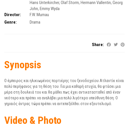
Hans Unterkircher
,
Olaf Storm
,
Hermann Vallentin
,
Georg
John
,
Emmy Wyda
Director:
F.W. Murnau
Genre:
Drama
Share:
Synopsis
Ο έμπειρος και ηλικιωμένος πορτιέρης του ξενοδοχείου Ατλαντίκ είναι
πολύ περήφανος για τη θέση του. Για μια καθαρή ατυχία, θα φτάσει μια
μέρα στη δουλειά του και θα μάθει πως έχει αντικατασταθεί από έναν
νεότερο και πρέπει να αναλάβει μια πολύ λιγότερο υπεύθυνη θέση. Ο
γηραιός άντρας τώρα πρέπει να αντεπεξέλθει στον εξευτελισμό.
Video & Photo