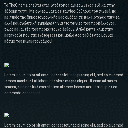
Το TheCinema.gr είναι ένας ιστότοπος αφιερωμένος ειδικά στην
έβδομη τέχνη. Με αφιερώματα σε ταινίες-θρύλους του σινεμά, με
κριτικές της δημοσιογραφικής μας ομάδας σε παλαιότερες ταινίες,
αλλά και αναλυτική ενημέρωση για τις ταινίες που προβάλλονται
τώρα και αυτές που πρόκειται να έρθουν. Απλά κάντε κλικ στην
κατηγορία που σας ενδιαφέρει και...καλό σας ταξίδι στο μαγικό
κόσμο του κινηματογράφου!
Lorem ipsum dolor sit amet, consectetur adipiscing elit, sed do eiusmod
tempor incididunt ut labore et dolore magna aliqua. Ut enim ad minim
veniam, quis nostrud exercitation ullamco laboris nisi ut aliquip ex ea
commodo consequat
Lorem ipsum dolor sit amet, consectetur adipiscing elit, sed do eiusmod