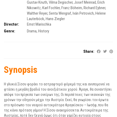
Gustav Knuth
,
Vilma Degischer
,
Josef Meinrad
,
Erich
Nikowitz
,
Karl Fochler
,
Franz Böheim
,
Richard Eybner
,
Walther Reyer
,
Senta Wengraf
,
Iván Petrovich
,
Helene
Lauterböck
,
Hans Ziegler
Director:
Ernst Marischka
Genre:
Drama
,
History
Share:
Synopsis
Η γλυκιά Σίσσυ φοράει το αστραφτερό φόρεμά της και ανυπομονεί να
φτάσει η μεγάλη βραδιά του ανοιξιάτικου χορού. Άραγε, θα συναντήσει
απόψε τον πρίγκιπα των ονείρων της; Οι περιπέτειες των νεανικών της
χρόνων την οδηγούν μέχρι την Αυστρία. Εκεί, θα γνωρίσει τον έρωτα
στο πρόσωπο του νεαρού αυτοκράτορα Φραγκίσκου – Ιωσήφ, που θα
της κάνει πρόταση γάμου! Η Σίσσυ ανακηρύσσεται Αυτοκράτειρα της
Αυστρίας, ποτέ δεν ξεχνά όμως ότι όταν χαρίζει ευτυχία στους