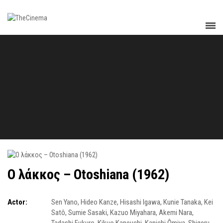
Ο λάκκος – Otoshiana (1962)
Actor:
Sen Yano
,
Hideo Kanze
,
Hisashi Igawa
,
Kunie Tanaka
,
Kei
Satô
,
Sumie Sasaki
,
Kazuo Miyahara
,
Akemi Nara
,