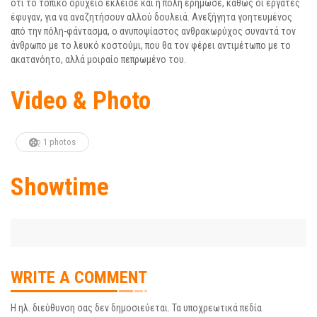
ότι το τοπικό ορυχείο έκλεισε και η πόλη ερήμωσε, καθώς οι εργάτες
έφυγαν, για να αναζητήσουν αλλού δουλειά. Ανεξήγητα γοητευμένος
από την πόλη-φάντασμα, ο ανυποψίαστος ανθρακωρύχος συναντά τον
άνθρωπο με το λευκό κοστούμι, που θα τον φέρει αντιμέτωπο με το
ακατανόητο, αλλά μοιραίο πεπρωμένο του.
Video & Photo
1 photos
Showtime
WRITE A COMMENT
Η ηλ. διεύθυνση σας δεν δημοσιεύεται.
Τα υποχρεωτικά πεδία