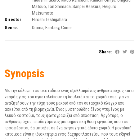
Tadashi Fukuro
,
Kikuo Kaneuchi
,
Kanichi Ômiya
,
Shigeru
Matsuo
,
Ton Shimada
,
Sanpei Asakura
,
Heiguro
Matsumoto
Director:
Hiroshi Teshigahara
Genre:
Drama
,
Fantasy
,
Crime
Share:
Synopsis
Με την κάλυψη του σκοταδιού ένας εξαθλιωμένος ανθρακωρύχος και ο
νεαρός γιος του εγκαταλείπουν τη δουλειά και το χωριό τους, για να
αναζητήσουν την τύχη τους μακριά από τον αυταρχικό έλεγχο που
ασκείται από τη βιομηχανία. Ένας μυστηριώδης ξένος ντυμένος με
λευκό κοστούμι, τους φωτογραφίζει από απόσταση. Αργότερα, ο
ανθρακωρύχος, αποδεχόμενος μια σημαντική θέση εργασίας που του
προσφέρεται, θα μεταβεί σε ένα ανησυχητικά άδειο χωριό. Η μοναδική
κάτοικος είναι η ιδιοκτήτρια ενός ζαχαροπλαστείου, που τους εξηγεί