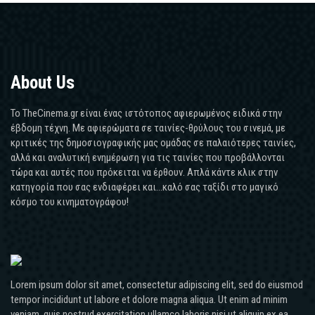
About Us
Το TheCinema.gr είναι ένας ιστότοπος αφιερωμένος ειδικά στην
έβδομη τέχνη. Με αφιερώματα σε ταινίες-θρύλους του σινεμά, με
κριτικές της δημοσιογραφικής μας ομάδας σε παλαιότερες ταινίες,
αλλά και αναλυτική ενημέρωση για τις ταινίες που προβάλλονται
τώρα και αυτές που πρόκειται να έρθουν. Απλά κάντε κλικ στην
κατηγορία που σας ενδιαφέρει και...καλό σας ταξίδι στο μαγικό
κόσμο του κινηματογράφου!
Lorem ipsum dolor sit amet, consectetur adipiscing elit, sed do eiusmod
tempor incididunt ut labore et dolore magna aliqua. Ut enim ad minim
veniam, quis nostrud exercitation ullamco laboris nisi ut aliquip ex ea