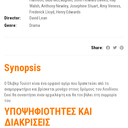
Harrison
,
Gibb McLaughlin
,
John Howard Davies
,
Kay
Walsh
,
Anthony Newley
,
Josephine Stuart
,
Amy Veness
,
Frederick Lloyd
,
Henry Edwards
Director:
David Lean
Genre:
Drama
Share:
Synopsis
Ο Όλιβερ Τουίστ είναι ένα ορφανό αγόρι που δραπετεύει από το
αναμορφωτήριο και βρίσκεται μονάχο στους δρόμους του Λονδίνου.
Εκεί θα συναντήσει έναν αρχικλέφτη και θα τον βάλει στη συμμορία
του.
ΥΠΟΨΗΦΙΟΤΗΤΕΣ ΚΑΙ
ΔΙΑΚΡΙΣΕΙΣ