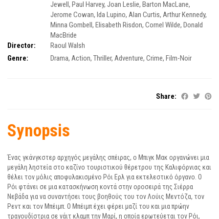
Jewell
,
Paul Harvey
,
Joan Leslie
,
Barton MacLane
,
Jerome Cowan
,
Ida Lupino
,
Alan Curtis
,
Arthur Kennedy
,
Minna Gombell
,
Elisabeth Risdon
,
Cornel Wilde
,
Donald
MacBride
Director:
Raoul Walsh
Genre:
Drama
,
Action
,
Thriller
,
Adventure
,
Crime
,
Film-Noir
Share:
Synopsis
Ένας γκάνγκστερ αρχηγός μεγάλης σπέιρας, ο Μπιγκ Μακ οργανώνει μια
μεγάλη ληστεία στο καζίνο τουριστικού θέρετρου της Καλιφόρνιας και
θέλει τον μόλις αποφυλακισμένο Ρόι Ερλ για εκτελεστικό όργανο. Ο
Ρόι φτάνει σε μια κατασκήνωση κοντά στην οροσειρά της Σιέρρα
Νεβάδα για να συναντήσει τους βοηθούς του τον Λούις Μεντόζα, τον
Ρεντ και τον Μπέιμπ. Ο Μπέιμπ έχει φέρει μαζί του και μια πρώην
τραγουδίστρια σε νάιτ κλαμπ την Μαρί, η οποία ερωτεύεται τον Ρόι,