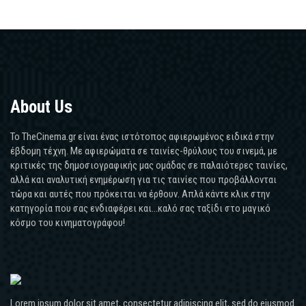
About Us
Το TheCinema.gr είναι ένας ιστότοπος αφιερωμένος ειδικά στην
έβδομη τέχνη. Με αφιερώματα σε ταινίες-θρύλους του σινεμά, με
κριτικές της δημοσιογραφικής μας ομάδας σε παλαιότερες ταινίες,
αλλά και αναλυτική ενημέρωση για τις ταινίες που προβάλλονται
τώρα και αυτές που πρόκειται να έρθουν. Απλά κάντε κλικ στην
κατηγορία που σας ενδιαφέρει και...καλό σας ταξίδι στο μαγικό
κόσμο του κινηματογράφου!
Lorem ipsum dolor sit amet, consectetur adipiscing elit, sed do eiusmod