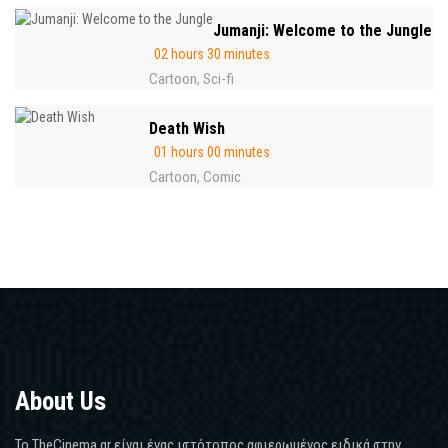
Jumanji: Welcome to the Jungle
02 hours 30 minutes
Cartoon
Sci-fi
,
Death Wish
01 hours 00 minutes
Cartoon
Comic
,
About Us
Το TheCinema.gr είναι ένας ιστότοπος αφιερωμένος ειδικά στην