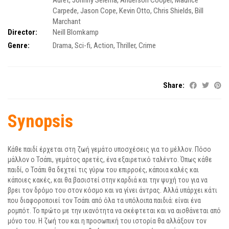
Auret
,
Johnny Selema
,
Anderson Cooper
,
Maurice
Carpede
,
Jason Cope
,
Kevin Otto
,
Chris Shields
,
Bill
Marchant
Director:
Neill Blomkamp
Genre:
Drama
,
Sci-fi
,
Action
,
Thriller
,
Crime
Share:
Synopsis
Κάθε παιδί έρχεται στη ζωή γεμάτο υποσχέσεις για το μέλλον. Πόσο
μάλλον ο Τσάπι, γεμάτος αρετές, ένα εξαιρετικό ταλέντο. Όπως κάθε
παιδί, ο Τσάπι θα δεχτεί τις γύρω του επιρροές, κάποια καλές και
κάποιες κακές, και θα βασιστεί στην καρδιά και την ψυχή του για να
βρει τον δρόμο του στον κόσμο και να γίνει άντρας. Αλλά υπάρχει κάτι
που διαφοροποιεί τον Τσάπι από όλα τα υπόλοιπα παιδιά: είναι ένα
ρομπότ. Το πρώτο με την ικανότητα να σκέφτεται και να αισθάνεται από
μόνο του. Η ζωή του και η προσωπική του ιστορία θα αλλάξουν τον