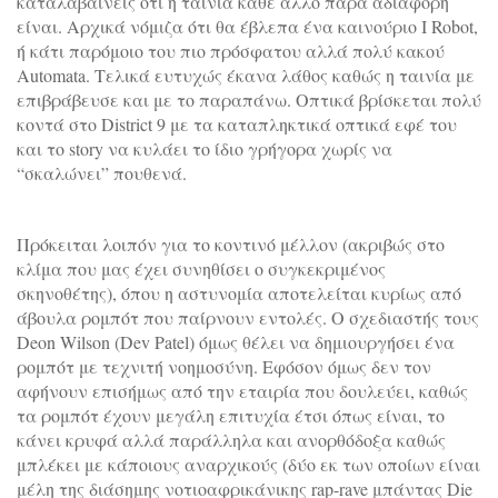
καταλαβαίνεις ότι η ταινία κάθε άλλο παρά αδιάφορη
είναι. Αρχικά νόμιζα ότι θα έβλεπα ένα καινούριο I Robot,
ή κάτι παρόμοιο του πιο πρόσφατου αλλά πολύ κακού
Automata. Τελικά ευτυχώς έκανα λάθος καθώς η ταινία με
επιβράβευσε και με το παραπάνω. Οπτικά βρίσκεται πολύ
κοντά στο District 9 με τα καταπληκτικά οπτικά εφέ του
και το story να κυλάει το ίδιο γρήγορα χωρίς να
“σκαλώνει” πουθενά.
Πρόκειται λοιπόν για το κοντινό μέλλον (ακριβώς στο
κλίμα που μας έχει συνηθίσει ο συγκεκριμένος
σκηνοθέτης), όπου η αστυνομία αποτελείται κυρίως από
άβουλα ρομπότ που παίρνουν εντολές. Ο σχεδιαστής τους
Deon Wilson (Dev Patel) όμως θέλει να δημιουργήσει ένα
ρομπότ με τεχνιτή νοημοσύνη. Εφόσον όμως δεν τον
αφήνουν επισήμως από την εταιρία που δουλεύει, καθώς
τα ρομπότ έχουν μεγάλη επιτυχία έτσι όπως είναι, το
κάνει κρυφά αλλά παράλληλα και ανορθόδοξα καθώς
μπλέκει με κάποιους αναρχικούς (δύο εκ των οποίων είναι
μέλη της διάσημης νοτιοαφρικάνικης rap-rave μπάντας Die