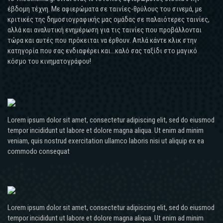
έβδομη τέχνη. Με αφιερώματα σε ταινίες-θρύλους του σινεμά, με
κριτικές της δημοσιογραφικής μας ομάδας σε παλαιότερες ταινίες,
αλλά και αναλυτική ενημέρωση για τις ταινίες που προβάλλονται
τώρα και αυτές που πρόκειται να έρθουν. Απλά κάντε κλικ στην
κατηγορία που σας ενδιαφέρει και...καλό σας ταξίδι στο μαγικό
κόσμο του κινηματογράφου!
Lorem ipsum dolor sit amet, consectetur adipiscing elit, sed do eiusmod
tempor incididunt ut labore et dolore magna aliqua. Ut enim ad minim
veniam, quis nostrud exercitation ullamco laboris nisi ut aliquip ex ea
commodo consequat
Lorem ipsum dolor sit amet, consectetur adipiscing elit, sed do eiusmod
tempor incididunt ut labore et dolore magna aliqua. Ut enim ad minim