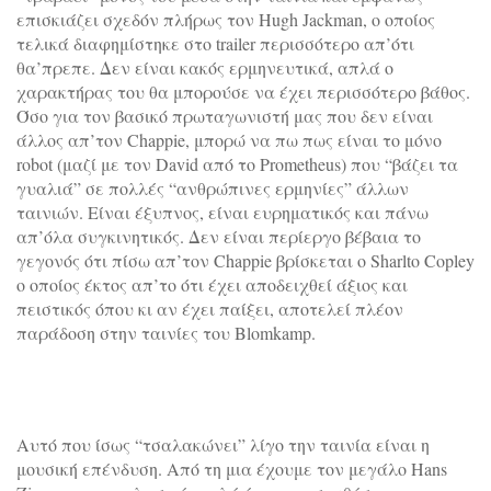
επισκιάζει σχεδόν πλήρως τον Hugh Jackman, ο οποίος
τελικά διαφημίστηκε στο trailer περισσότερο απ’ότι
θα’πρεπε. Δεν είναι κακός ερμηνευτικά, απλά ο
χαρακτήρας του θα μπορούσε να έχει περισσότερο βάθος.
Όσο για τον βασικό πρωταγωνιστή μας που δεν είναι
άλλος απ’τον Chappie, μπορώ να πω πως είναι το μόνο
robot (μαζί με τον David από το Prometheus) που “βάζει τα
γυαλιά” σε πολλές “ανθρώπινες ερμηνίες” άλλων
ταινιών. Είναι έξυπνος, είναι ευρηματικός και πάνω
απ’όλα συγκινητικός. Δεν είναι περίεργο βέβαια το
γεγονός ότι πίσω απ’τον Chappie βρίσκεται ο Sharlto Copley
ο οποίος έκτος απ’το ότι έχει αποδειχθεί άξιος και
πειστικός όπου κι αν έχει παίξει, αποτελεί πλέον
παράδοση στην ταινίες του Blomkamp.
Αυτό που ίσως “τσαλακώνει” λίγο την ταινία είναι η
μουσική επένδυση. Από τη μια έχουμε τον μεγάλο Hans