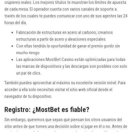
crupieres reales. Los mejores títulos te muestran los límites de apuesta
de cada mesa. El operador cuenta con varios canales de soporte a
través de los cuales te puedes comunicar con uno de sus agentes las 24
horas del día.
Fabricación de estructuras en acero al carbono, creamos
estructuras a partir de acero y aleaciones especiales.
Con ellas tendrás la oportunidad de ganar el premio gordo sin
mucho riesgo.
Las aplicaciones MostBet Casino están optimizadas para todas
las marcas de dispositivos y las descargas son posibles con solo
un par de clics.
También puedes aprovechar al máximo su excelente versión móvil. Para
acceder a ella solo necesitas visitar el sitio web oficial desde el
navegador de tu dispositivo.
Registro: ¿MostBet es fiable?
Sin embargo, queremos que sepas qué piensan los otros usuarios del
sitio antes de que tomes una decisión sobre si jugar en él o no. Antes de