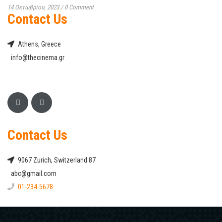
14 Οκτωβρίου, 2023
/
0 Comment
Contact Us
Athens, Greece
info@thecinema.gr
Contact Us
9067 Zurich, Switzerland 87
abc@gmail.com
01-234-5678