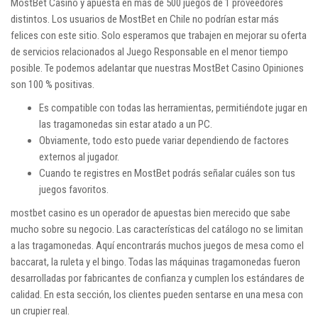
MostBet Casino y apuesta en más de 500 juegos de 1 proveedores
distintos. Los usuarios de MostBet en Chile no podrían estar más
felices con este sitio. Solo esperamos que trabajen en mejorar su oferta
de servicios relacionados al Juego Responsable en el menor tiempo
posible. Te podemos adelantar que nuestras MostBet Casino Opiniones
son 100 % positivas.
Es compatible con todas las herramientas, permitiéndote jugar en
las tragamonedas sin estar atado a un PC.
Obviamente, todo esto puede variar dependiendo de factores
externos al jugador.
Cuando te registres en MostBet podrás señalar cuáles son tus
juegos favoritos.
mostbet casino
es un operador de apuestas bien merecido que sabe
mucho sobre su negocio. Las características del catálogo no se limitan
a las tragamonedas. Aquí encontrarás muchos juegos de mesa como el
baccarat, la ruleta y el bingo. Todas las máquinas tragamonedas fueron
desarrolladas por fabricantes de confianza y cumplen los estándares de
calidad. En esta sección, los clientes pueden sentarse en una mesa con
un crupier real.