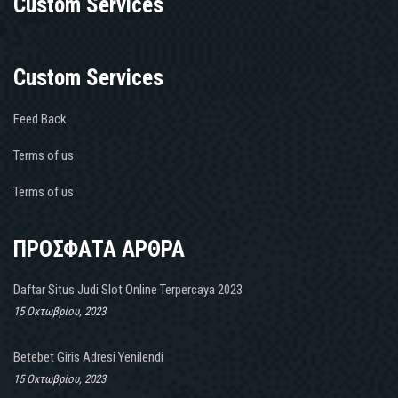
Custom Services
Custom Services
Feed Back
Terms of us
Terms of us
ΠΡΟΣΦΑΤΑ ΑΡΘΡΑ
Daftar Situs Judi Slot Online Terpercaya 2023
15 Οκτωβρίου, 2023
Betebet Giris Adresi Yenilendi
15 Οκτωβρίου, 2023