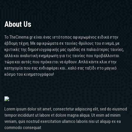
About Us
Το TheCinema.gr είναι ένας ιστότοπος αφιερωμένος ειδικά στην
έβδομη τέχνη. Με αφιερώματα σε ταινίες-θρύλους του σινεμά, με
κριτικές της δημοσιογραφικής μας ομάδας σε παλαιότερες ταινίες,
αλλά και αναλυτική ενημέρωση για τις ταινίες που προβάλλονται
τώρα και αυτές που πρόκειται να έρθουν. Απλά κάντε κλικ στην
κατηγορία που σας ενδιαφέρει και...καλό σας ταξίδι στο μαγικό
κόσμο του κινηματογράφου!
Lorem ipsum dolor sit amet, consectetur adipiscing elit, sed do eiusmod
tempor incididunt ut labore et dolore magna aliqua. Ut enim ad minim
veniam, quis nostrud exercitation ullamco laboris nisi ut aliquip ex ea
commodo consequat