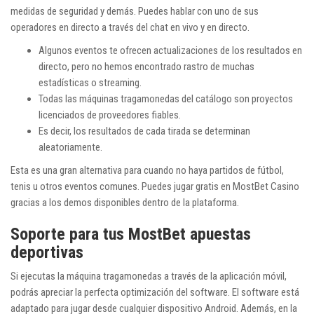
medidas de seguridad y demás. Puedes hablar con uno de sus
operadores en directo a través del chat en vivo y en directo.
Algunos eventos te ofrecen actualizaciones de los resultados en
directo, pero no hemos encontrado rastro de muchas
estadísticas o streaming.
Todas las máquinas tragamonedas del catálogo son proyectos
licenciados de proveedores fiables.
Es decir, los resultados de cada tirada se determinan
aleatoriamente.
Esta es una gran alternativa para cuando no haya partidos de fútbol,
tenis u otros eventos comunes. Puedes jugar gratis en MostBet Casino
gracias a los demos disponibles dentro de la plataforma.
Soporte para tus MostBet apuestas
deportivas
Si ejecutas la máquina tragamonedas a través de la aplicación móvil,
podrás apreciar la perfecta optimización del software. El software está
adaptado para jugar desde cualquier dispositivo Android. Además, en la