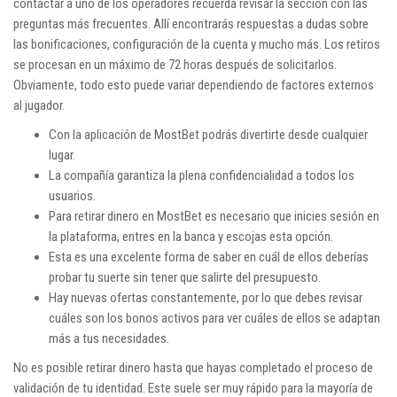
contactar a uno de los operadores recuerda revisar la sección con las
preguntas más frecuentes. Allí encontrarás respuestas a dudas sobre
las bonificaciones, configuración de la cuenta y mucho más. Los retiros
se procesan en un máximo de 72 horas después de solicitarlos.
Obviamente, todo esto puede variar dependiendo de factores externos
al jugador.
Con la aplicación de MostBet podrás divertirte desde cualquier
lugar.
La compañía garantiza la plena confidencialidad a todos los
usuarios.
Para retirar dinero en MostBet es necesario que inicies sesión en
la plataforma, entres en la banca y escojas esta opción.
Esta es una excelente forma de saber en cuál de ellos deberías
probar tu suerte sin tener que salirte del presupuesto.
Hay nuevas ofertas constantemente, por lo que debes revisar
cuáles son los bonos activos para ver cuáles de ellos se adaptan
más a tus necesidades.
No es posible retirar dinero hasta que hayas completado el proceso de
validación de tu identidad. Este suele ser muy rápido para la mayoría de