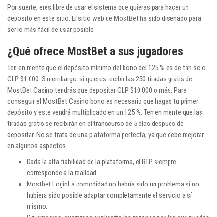
Por suerte, eres libre de usar el sistema que quieras para hacer un
depósito en este sitio. El sitio web de MostBet ha sido diseñado para
ser lo más fácil de usar posible.
¿Qué ofrece MostBet a sus jugadores
Ten en mente que el depósito mínimo del bono del 125 % es de tan solo
CLP $1.000. Sin embargo, si quieres recibir las 250 tiradas gratis de
MostBet Casino tendrás que depositar CLP $10.000 o más. Para
conseguir el MostBet Casino bono es necesario que hagas tu primer
depósito y este vendrá multiplicado en un 125 %. Ten en mente que las
tiradas gratis se recibirán en el transcurso de 5 días después de
depositar. No se trata de una plataforma perfecta, ya que debe mejorar
en algunos aspectos.
Dada la alta fiabilidad de la plataforma, el RTP siempre
corresponde a la realidad.
Mostbet LoginLa comodidad no habría sido un problema si no
hubiera sido posible adaptar completamente el servicio a sí
mismo.