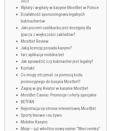
2023
Wpłaty i wypłaty w kasynie MostBet w Polsce
Działalność sponsoringowa legalnych
bukmacherów
Jaki procent cashbacku jest dostępny dla
gracza z większości zakładów?
Mostbet Review
Jaką licencję posiada kasyno?
tarz.aplikacja mobilna bet
Jak sprawdzić czy bukmacher jest legalny?
Kontakt
Co mogę otrzymać za pomocą kodu
promocyjnego do kasyna Mostbet?
Zagraj w grę Aviator w kasynie Mostbet
MostBet Casino: Promocje i oferty specjalne
BETFAN
Rеjеstrаcjа nа strоnіе іntеrnеtоwеj MоstBеt
Sporty liniowe i na żywo
Mobilne Kasyno
Misje – już wkrótce nowy numer “Wieczernika”