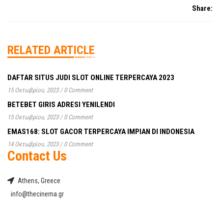
Share:
RELATED ARTICLE
DAFTAR SITUS JUDI SLOT ONLINE TERPERCAYA 2023
15 Οκτωβρίου, 2023
/
0 Comment
BETEBET GIRIS ADRESI YENILENDI
15 Οκτωβρίου, 2023
/
0 Comment
EMAS168: SLOT GACOR TERPERCAYA IMPIAN DI INDONESIA
14 Οκτωβρίου, 2023
/
0 Comment
Contact Us
Athens, Greece
info@thecinema.gr