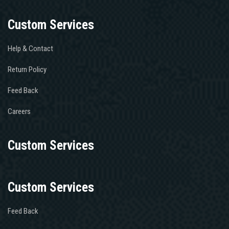
Custom Services
Help & Contact
Return Policy
Feed Back
Careers
Custom Services
Custom Services
Feed Back