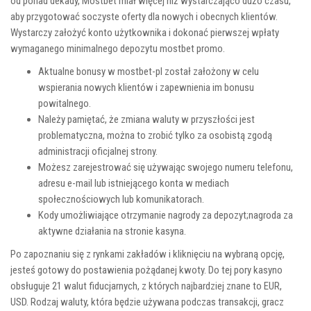
od ponad dekady, Mostbet miał więcej niż wystarczająco dużo czasu,
aby przygotować soczyste oferty dla nowych i obecnych klientów.
Wystarczy założyć konto użytkownika i dokonać pierwszej wpłaty
wymaganego minimalnego depozytu
mostbet promo
.
Aktualne bonusy w mostbet-pl został założony w celu
wspierania nowych klientów i zapewnienia im bonusu
powitalnego.
Należy pamiętać, że zmiana waluty w przyszłości jest
problematyczna, można to zrobić tylko za osobistą zgodą
administracji oficjalnej strony.
Możesz zarejestrować się używając swojego numeru telefonu,
adresu e-mail lub istniejącego konta w mediach
społecznościowych lub komunikatorach.
Kody umożliwiające otrzymanie nagrody za depozyt;nagroda za
aktywne działania na stronie kasyna.
Po zapoznaniu się z rynkami zakładów i kliknięciu na wybraną opcję,
jesteś gotowy do postawienia pożądanej kwoty. Do tej pory kasyno
obsługuje 21 walut fiducjarnych, z których najbardziej znane to EUR,
USD. Rodzaj waluty, która będzie używana podczas transakcji, gracz