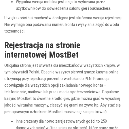
Wygodna wersja mobilna jest często wybierana przez
użytkowników do odwiedzenia salonu gier i bukmachera.
U większości bukmacherów dostępna jest skrócona wersja rejestracji.
Nie wymaga ona podawania numeru konta i wysyłania zdjęć dowodu
tożsamości.
Rеjеstrаcjа nа strоnіе
іntеrnеtоwеj MоstBеt
Oficjalna strona jest otwarta dla mieszkańców wszystkich krajów, w
tym obywateli Polski. Obecnie wszyscy pierwsi gracze kasyna online
otrzymują przy rejestracji prezent o wartości do PLN. Promocja
obowiązuje dla wszystkich opcji zakładania nowego konta –
telefonicznie, mailowo lub przez media społecznościowe. Popularne
kasyno Mostbet to świetne źródło gier, gdzie można grać w wysokiej
jakości wirtualne maszyny, cieszyć się grami na żywo itp. Aby stać się
pełnoprawnym członkiem Mostbet musisz się zarejestrować.
Inne prezenty dla nowo zarejestrowanych gości to 250
darmowych spinów (free spins na slotach), które gracz może