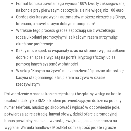
Format bonusu powitalnego wynosi 100% kwoty zaksięgowanej
na koncie przy pierwszym depozycie, ale nie więcej niż 100 euro.
Oprócz gier kasynowych i automatów możesz cieszyć się Bingo,
loteriami, a nawet starym dobrym monopolem!
W trakcie tego procesu gracze zapoznają się z wszelkiego
rodzaju kodami promocyjnymi, za każdym razem otrzymując
określone preferencje.
Każdy może spędzić wspaniały czas na stronie i wygrać całkiem
dobre pieniądze z wypłatą na portfel kryptograficzny lub za
pomocą innych systemów płatności.
W sekcji “Kasyno na żywo” masz możliwość poczuć atmosferę
kasyna stacjonarnego z krupierem na żywo w czasie
rzeczywistym.
Potwierdzenie oznacza koniec rejestracji i bezpłatny wstęp na konto
osobiste. Jak tylko SMS z kodem potwierdzającym dotrze na podany
numer telefonu, musisz go skopiować i wpisać w odpowiednie pole,
potwierdzając rejestrację. Innymi słowy, dzięki ofercie promocyjnej
bonus powitalny znacznie wzrasta, zwiększając szanse gracza na
wygrane. Warunki handlowe MostBet.com są dość proste i gracze