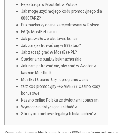
Rejestracja w MostBet w Polsce
Jak mogę użyć mojego kodu promocyjnego dla
888STARZ?
Bukmacherzy online zarejestrowani w Polsce
FAQs MostBet casino
Jak prawidłowo obstawić bonus
Jak zarejestrować się w 888starz?
Jak zacząć grać w MostBet-PL?
Stacjonarne punkty bukmacherskie
Jak zarejestrować się, aby grać w Aviator w
kasynie Mostbet?
MostBet Casino: Gry i oprogramowanie
tarz kod promocyjny ➠GAME888 Casino kody
bonusowe
Kasyno online Polska ze świetnymi bonusami
Wymagania dotyczące zakładów
Strony internetowe legalnych bukmacherów
Znane jako kasyno blockchain, kasyno 888starz oferuje automaty,