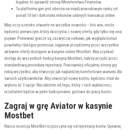
legalnie to sprawdź stronę Ministerstwa Finansów.
Ta platforma gier jest obecna na międzynarodowym rynku od
ponad 10 lat i dokonała milionów udanych transakcji online.
Miej oczy szeroko otwarte na wszelkie nowości – kto wie, może
będziesz pierwszym, który skorzysta z nowej oferty, gdy tylko się ona
pojawi. Ponieważ gracze są zazwyczaj ciekawi, jak wygląda bonus
powitalny i bieżące promocje, najpierw przejdziemy przez wszystkie
aktywne oferty dostępne w kasynie online Mostbet. Aby uzyskać
dostęp do wszystkich funkcji kasyna Mostbet, należy przejść przez
standardową procedurę rejestracji. Pracownicy oficjalnej strony gry
robią wszystko, aby stworzyć jak najbardziej komfortowe warunki dla
swoich użytkowników. Aby utworzyć nowe konto, będziesz miał do
wyboru aż 3 opcje. Niezależnie od tego, który z nich wybierzesz,
rezultatem będzie w pełni funkcjonalne, gotowe do pracy konto.
Zagraj w grę Aviator w kasynie
Mostbet
Nasza recenzja MostBet rozpoczyna się od rejestracji konta. Upewnij