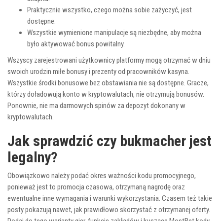
Praktycznie wszystko, czego można sobie zażyczyć, jest
dostępne.
Wszystkie wymienione manipulacje są niezbędne, aby można
było aktywować bonus powitalny.
Wszyscy zarejestrowani użytkownicy platformy mogą otrzymać w dniu
swoich urodzin miłe bonusy i prezenty od pracowników kasyna.
Wszystkie środki bonusowe bez obstawiania nie są dostępne. Gracze,
którzy doładowują konto w kryptowalutach, nie otrzymują bonusów.
Ponownie, nie ma darmowych spinów za depozyt dokonany w
kryptowalutach.
Jak sprawdzić czy bukmacher jest
legalny?
Obowiązkowo należy podać okres ważności kodu promocyjnego,
ponieważ jest to promocja czasowa, otrzymaną nagrodę oraz
ewentualne inne wymagania i warunki wykorzystania. Czasem też takie
posty pokazują nawet, jak prawidłowo skorzystać z otrzymanej oferty.