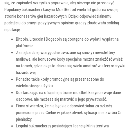
się, że zapisałeś wszystko poprawnie, aby niczego nie przeoczyć.
Popularny bukmacher i kasyno MostBet od wielu lat gości na swojej
stronie koneserów gier hazardowych. Dzięki odpowiedzialnemu
podejściu do pracy i pozytywnym opiniom graczy zbudowała solidną
reputację.
Bitcoin, Litecoin i Dogecoin są dostępne do wpłat i wypłat na
platformie.
Za najbardziej wiarygodne uważane są sms-y i newslettery
mailowe, ale bonusowe kody specjalne można znaleźć również
na forach, gdzie często zbiera się wielu amatorów sfery rozrywki
hazardowej.
Ponadto takie kody promocyjne są przeznaczone do
wielokrotnego użytku.
Dostarczając na oficjalnej stronie mostbet kasyno swoje dane
osobowe, nie możesz się martwić o jego prywatność.
Firma stwierdza, że nie będzie odpowiedzialna za szkody
poniesione przez Ciebie w jakiejkolwiek sytuacji i nie zwróci Ci
pieniędzy.
Legalni bukmacherzy posiadający licencję Ministerstwa