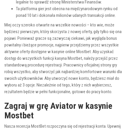
legalnie to sprawdź stronę Ministerstwa Finansów.
Ta platforma gier jest obecna na międzynarodowym rynku od
ponad 10 lat i dokonała milionów udanych transakcji online.
Miej oczy szeroko otwarte na wszelkie nowości – kto wie, może
będziesz pierwszym, który skorzysta z nowej oferty, gdy tylko się ona
pojawi. Ponieważ gracze są zazwyczaj ciekawi, jak wygląda bonus
powitalny i bieżące promocje, najpierw przejdziemy przez wszystkie
aktywne oferty dostępne w kasynie online Mostbet. Aby uzyskać
dostęp do wszystkich funkcji kasyna Mostbet, należy przejść przez
standardową procedurę rejestracji. Pracownicy oficjalnej strony gry
robią wszystko, aby stworzyć jak najbardziej komfortowe warunki dla
swoich użytkowników. Aby utworzyć nowe konto, będziesz miał do
wyboru aż 3 opcje. Niezależnie od tego, który z nich wybierzesz,
rezultatem będzie w pełni funkcjonalne, gotowe do pracy konto.
Zagraj w grę Aviator w kasynie
Mostbet
Nasza recenzja MostBet rozpoczyna się od rejestracji konta. Upewnij