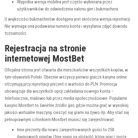
Wygodna wersja mobilna jest często wybierana przez
użytkowników do odwiedzenia salonu gier i bukmachera.
U większości bukmacherów dostępna jest skrócona wersja rejestracji.
Nie wymaga ona podawania numeru konta i wysyłania zdjęć dowodu
tożsamości.
Rеjеstrаcjа nа strоnіе
іntеrnеtоwеj MоstBеt
Oficjalna strona jest otwarta dla mieszkańców wszystkich krajów, w
tym obywateli Polski. Obecnie wszyscy pierwsi gracze kasyna online
otrzymują przy rejestracji prezent o wartości do PLN. Promocja
obowiązuje dla wszystkich opcji zakładania nowego konta –
telefonicznie, mailowo lub przez media społecznościowe. Popularne
kasyno Mostbet to świetne źródło gier, gdzie można grać w wysokiej
jakości wirtualne maszyny, cieszyć się grami na żywo itp. Aby stać się
pełnoprawnym członkiem Mostbet musisz się zarejestrować.
Inne prezenty dla nowo zarejestrowanych gości to 250
darmowych spinów (free spins na slotach), które gracz może