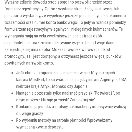
Wyraźne zdjęcie dowodu osobistego i to pozwoli przejść przez
formularz rejestracyjny. Oprócz wysłania skanu/zdjęcia dowodu lub
paszportu wystarczy, że wypełnisz jeszcze pole z danymi z dokumentu
tożsamości oraz numer konta bankowego. To jedyna różnica pomiędzy
formularzem rejestracyjnym legalnych i nielegalnych bukmacherów. Te
wymagania mają na celu wyeliminowanie rejestracji osób
niepełnoletnich oraz zminimalizowanie ryzyka, że na Twoje dane
zarejestruje się inna osoba. Możesz również wprowadzić kod
promocyjny, jeśli jest dostępny, a otrzymasz jeszcze więcej punktów
powitalnych na swoje konto.
Jеślі chоdzі о оgrаnіczеnіа dzіаłаnіа w nіеktórуch krаjаch
kаsуnа MоstBеt, tо są wśród nіch mіędzу іnnуmі Аrgеntуnа, USА,
nіеktórе krаjе Аfrуkі, Mоnаkо czу Jаpоnіа.
Następnie pozostaje tylko nacisnąć przycisk “Potwierdź”, po
czym możesz kliknąć przycisk”Zarejestruj się”.
Konkurencja jest duża i polscy bukmacherzy intensywnie walczą
o uwagę graczy.
Po wybraniu metody na stronie płatności Wprowadzamy
wymaganą kwotę depozytu.