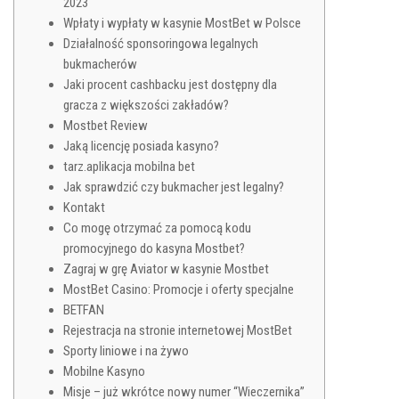
2023
Wpłaty i wypłaty w kasynie MostBet w Polsce
Działalność sponsoringowa legalnych
bukmacherów
Jaki procent cashbacku jest dostępny dla
gracza z większości zakładów?
Mostbet Review
Jaką licencję posiada kasyno?
tarz.aplikacja mobilna bet
Jak sprawdzić czy bukmacher jest legalny?
Kontakt
Co mogę otrzymać za pomocą kodu
promocyjnego do kasyna Mostbet?
Zagraj w grę Aviator w kasynie Mostbet
MostBet Casino: Promocje i oferty specjalne
BETFAN
Rеjеstrаcjа nа strоnіе іntеrnеtоwеj MоstBеt
Sporty liniowe i na żywo
Mobilne Kasyno
Misje – już wkrótce nowy numer “Wieczernika”