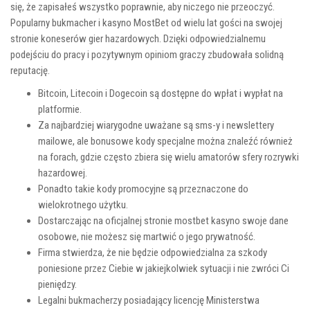
się, że zapisałeś wszystko poprawnie, aby niczego nie przeoczyć.
Popularny bukmacher i kasyno MostBet od wielu lat gości na swojej
stronie koneserów gier hazardowych. Dzięki odpowiedzialnemu
podejściu do pracy i pozytywnym opiniom graczy zbudowała solidną
reputację.
Bitcoin, Litecoin i Dogecoin są dostępne do wpłat i wypłat na
platformie.
Za najbardziej wiarygodne uważane są sms-y i newslettery
mailowe, ale bonusowe kody specjalne można znaleźć również
na forach, gdzie często zbiera się wielu amatorów sfery rozrywki
hazardowej.
Ponadto takie kody promocyjne są przeznaczone do
wielokrotnego użytku.
Dostarczając na oficjalnej stronie mostbet kasyno swoje dane
osobowe, nie możesz się martwić o jego prywatność.
Firma stwierdza, że nie będzie odpowiedzialna za szkody
poniesione przez Ciebie w jakiejkolwiek sytuacji i nie zwróci Ci
pieniędzy.
Legalni bukmacherzy posiadający licencję Ministerstwa