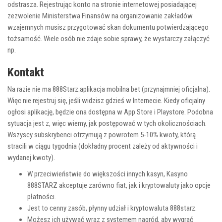
odstrasza. Rejestrując konto na stronie internetowej posiadającej
zezwolenie Ministerstwa Finansów na organizowanie zakładów
wzajemnych musisz przygotować skan dokumentu potwierdzającego
tożsamość. Wiele osób nie zdaje sobie sprawy, że wystarczy załączyć
np.
Kontakt
Na razie nie ma 888Starz.aplikacja mobilna bet (przynajmniej oficjalna).
Więc nie rejestruj się, jeśli widzisz gdzieś w Internecie. Kiedy oficjalny
ogłosi aplikację, będzie ona dostępna w App Store i Playstore. Podobna
sytuacja jest z, więc wiemy, jak postępować w tych okolicznościach.
Wszyscy subskrybenci otrzymują z powrotem 5-10% kwoty, którą
stracili w ciągu tygodnia (dokładny procent zależy od aktywności i
wydanej kwoty).
W przeciwieństwie do większości innych kasyn, Kasyno
888STARZ akceptuje zarówno fiat, jak i kryptowaluty jako opcje
płatności.
Jest to cenny zasób, płynny udział i kryptowaluta 888starz.
Możesz ich używać wraz z systemem nagród, aby wygrać