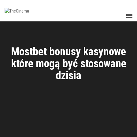
Mostbet bonusy kasynowe
które mogą być stosowane
dzisia