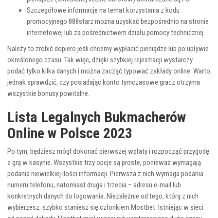
Szczegółowe informacje na temat korzystania z kodu
promocyjnego 888starz można uzyskać bezpośrednio na stronie
internetowej lub za pośrednictwem działu pomocy technicznej.
Należy to zrobić dopiero jeśli chcemy wypłacić pieniądze lub po upływie
określonego czasu. Tak więc, dzięki szybkiej rejestracji wystarczy
podać tylko kilka danych i można zacząć typować zakłady online. Warto
jednak sprawdzić, czy posiadając konto tymczasowe gracz otrzyma
wszystkie bonusy powitalne.
Lista Legalnych Bukmacherów
Online w Polsce 2023
Po tym, będziesz mógł dokonać pierwszej wpłaty i rozpocząć przygodę
z grą w kasynie. Wszystkie trzy opcje są proste, ponieważ wymagają
podania niewielkiej ilości informacji. Pierwsza z nich wymaga podania
numeru telefonu, natomiast druga i trzecia – adresu e-mail lub
konkretnych danych do logowania. Niezależnie od tego, którą z nich
wybierzesz, szybko staniesz się członkiem Mostbet. Istniejąc w sieci