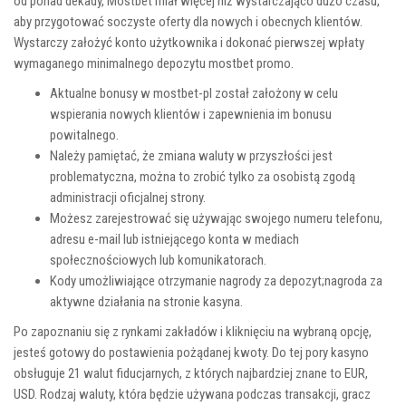
od ponad dekady, Mostbet miał więcej niż wystarczająco dużo czasu,
aby przygotować soczyste oferty dla nowych i obecnych klientów.
Wystarczy założyć konto użytkownika i dokonać pierwszej wpłaty
wymaganego minimalnego depozytu
mostbet promo
.
Aktualne bonusy w mostbet-pl został założony w celu
wspierania nowych klientów i zapewnienia im bonusu
powitalnego.
Należy pamiętać, że zmiana waluty w przyszłości jest
problematyczna, można to zrobić tylko za osobistą zgodą
administracji oficjalnej strony.
Możesz zarejestrować się używając swojego numeru telefonu,
adresu e-mail lub istniejącego konta w mediach
społecznościowych lub komunikatorach.
Kody umożliwiające otrzymanie nagrody za depozyt;nagroda za
aktywne działania na stronie kasyna.
Po zapoznaniu się z rynkami zakładów i kliknięciu na wybraną opcję,
jesteś gotowy do postawienia pożądanej kwoty. Do tej pory kasyno
obsługuje 21 walut fiducjarnych, z których najbardziej znane to EUR,
USD. Rodzaj waluty, która będzie używana podczas transakcji, gracz