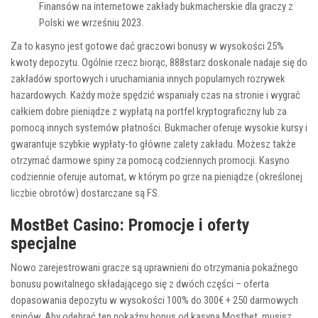
Finansów na internetowe zakłady bukmacherskie dla graczy z
Polski we wrześniu 2023.
Za to kasyno jest gotowe dać graczowi bonusy w wysokości 25%
kwoty depozytu. Ogólnie rzecz biorąc, 888starz doskonale nadaje się do
zakładów sportowych i uruchamiania innych popularnych rozrywek
hazardowych. Każdy może spędzić wspaniały czas na stronie i wygrać
całkiem dobre pieniądze z wypłatą na portfel kryptograficzny lub za
pomocą innych systemów płatności. Bukmacher oferuje wysokie kursy i
gwarantuje szybkie wypłaty-to główne zalety zakładu. Możesz także
otrzymać darmowe spiny za pomocą codziennych promocji. Kasyno
codziennie oferuje automat, w którym po grze na pieniądze (określonej
liczbie obrotów) dostarczane są FS.
MostBet Casino: Promocje i oferty
specjalne
Nowo zarejestrowani gracze są uprawnieni do otrzymania pokaźnego
bonusu powitalnego składającego się z dwóch części – oferta
dopasowania depozytu w wysokości 100% do 300€ + 250 darmowych
spinów. Aby odebrać ten pokaźny bonus od kasyna Mostbet, musisz