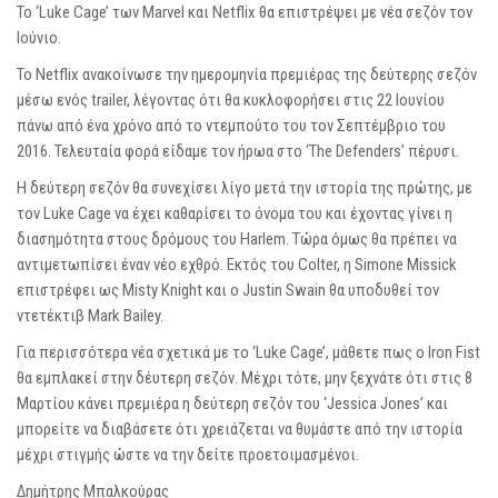
Το ‘Luke Cage’ των Marvel και Netflix θα επιστρέψει με νέα σεζόν τον
Ιούνιο.
Το Netflix ανακοίνωσε την ημερομηνία πρεμιέρας της δεύτερης σεζόν
μέσω ενός trailer, λέγοντας ότι θα κυκλοφορήσει στις 22 Ιουνίου
πάνω από ένα χρόνο από το ντεμπούτο του τον Σεπτέμβριο του
2016. Τελευταία φορά είδαμε τον ήρωα στο ‘The Defenders’ πέρυσι.
Η δεύτερη σεζόν θα συνεχίσει λίγο μετά την ιστορία της πρώτης, με
τον Luke Cage να έχει καθαρίσει το όνομα του και έχοντας γίνει η
διασημότητα στους δρόμους του Harlem. Τώρα όμως θα πρέπει να
αντιμετωπίσει έναν νέο εχθρό. Εκτός του Colter, η Simone Missick
επιστρέφει ως Misty Knight και ο Justin Swain θα υποδυθεί τον
ντετέκτιβ Mark Bailey.
Για περισσότερα νέα σχετικά με το ‘Luke Cage’, μάθετε πως ο Iron Fist
θα εμπλακεί στην δέυτερη σεζόν. Μέχρι τότε, μην ξεχνάτε ότι στις 8
Μαρτίου κάνει πρεμιέρα η δεύτερη σεζόν του ‘Jessica Jones’ και
μπορείτε να διαβάσετε ότι χρειάζεται να θυμάστε από την ιστορία
μέχρι στιγμής ώστε να την δείτε προετοιμασμένοι.
Δημήτρης Μπαλκούρας