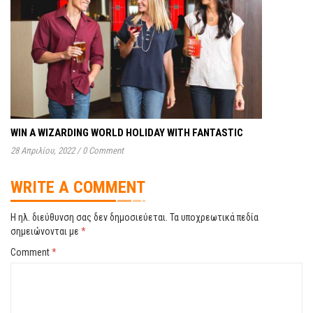
WIN A WIZARDING WORLD HOLIDAY WITH FANTASTIC
28 Απριλίου, 2022
/
0 Comment
WRITE A COMMENT
Η ηλ. διεύθυνση σας δεν δημοσιεύεται.
Τα υποχρεωτικά πεδία
σημειώνονται με
*
Comment
*