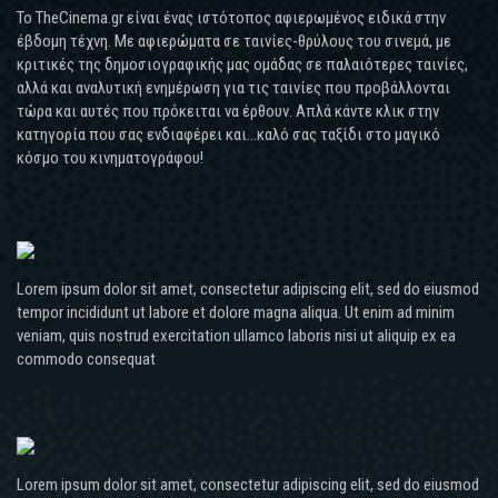
Το TheCinema.gr είναι ένας ιστότοπος αφιερωμένος ειδικά στην
έβδομη τέχνη. Με αφιερώματα σε ταινίες-θρύλους του σινεμά, με
κριτικές της δημοσιογραφικής μας ομάδας σε παλαιότερες ταινίες,
αλλά και αναλυτική ενημέρωση για τις ταινίες που προβάλλονται
τώρα και αυτές που πρόκειται να έρθουν. Απλά κάντε κλικ στην
κατηγορία που σας ενδιαφέρει και...καλό σας ταξίδι στο μαγικό
κόσμο του κινηματογράφου!
Lorem ipsum dolor sit amet, consectetur adipiscing elit, sed do eiusmod
tempor incididunt ut labore et dolore magna aliqua. Ut enim ad minim
veniam, quis nostrud exercitation ullamco laboris nisi ut aliquip ex ea
commodo consequat
Lorem ipsum dolor sit amet, consectetur adipiscing elit, sed do eiusmod