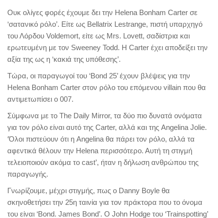
Ουκ ολίγες φορές έχουμε δει την Helena Bonham Carter σε
‘σατανικό ρόλο’. Είτε ως Bellatrix Lestrange, πιστή υπαρχηγό
του Λόρδου Voldemort, είτε ως Mrs. Lovett, σαδίστρια και
ερωτευμένη με τον Sweeney Todd. Η Carter έχει αποδείξει την
αξία της ως η ‘κακιά της υπόθεσης’.
Τώρα, οι παραγωγοί του ‘Bond 25’ έχουν βλέψεις για την
Helena Bonham Carter στον ρόλο του επόμενου villain που θα
αντιμετωπίσει ο 007.
Σύμφωνα με το The Daily Mirror, τα δύο πιο δυνατά ονόματα
για τον ρόλο είναι αυτό της Carter, αλλά και της Angelina Jolie.
‘Όλοι πιστεύουν ότι η Angelina θα πάρει τον ρόλο, αλλά τα
αφεντικά θέλουν την Helena περισσότερο. Αυτή τη στιγμή
τελειοποιούν ακόμα το cast’, ήταν η δήλωση ανθρώπου της
παραγωγής.
Γνωρίζουμε, μέχρι στιγμής, πως ο Danny Boyle θα
σκηνοθετήσει την 25η ταινία για τον πράκτορα που το όνομα
του είναι ‘Bond. James Bond’. Ο John Hodge του ‘Trainspotting’