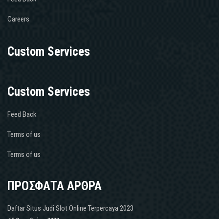
Careers
Custom Services
Custom Services
Feed Back
Terms of us
Terms of us
ΠΡΟΣΦΑΤΑ ΑΡΘΡΑ
Daftar Situs Judi Slot Online Terpercaya 2023