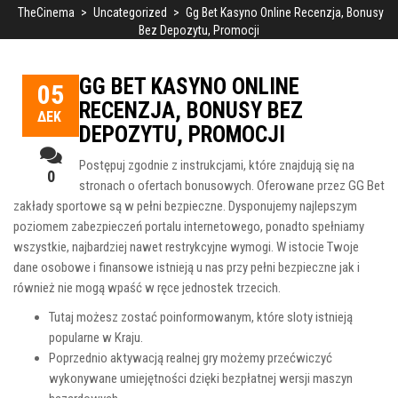
TheCinema
>
Uncategorized
>
Gg Bet Kasyno Online Recenzja, Bonusy
Bez Depozytu, Promocji
GG BET KASYNO ONLINE
05
RECENZJA, BONUSY BEZ
ΔΕΚ
DEPOZYTU, PROMOCJI
Postępuj zgodnie z instrukcjami, które znajdują się na
0
stronach o ofertach bonusowych. Oferowane przez GG Bet
zakłady sportowe są w pełni bezpieczne. Dysponujemy najlepszym
poziomem zabezpieczeń portalu internetowego, ponadto spełniamy
wszystkie, najbardziej nawet restrykcyjne wymogi. W istocie Twoje
dane osobowe i finansowe istnieją u nas przy pełni bezpieczne jak i
również nie mogą wpaść w ręce jednostek trzecich.
Tutaj możesz zostać poinformowanym, które sloty istnieją
popularne w Kraju.
Poprzednio aktywacją realnej gry możemy przećwiczyć
wykonywane umiejętności dzięki bezpłatnej wersji maszyn