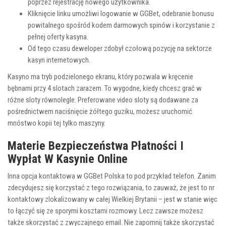
poprzez rejestrację nowego użytkownika.
Kliknięcie linku umożliwi logowanie w GGBet, odebranie bonusu
powitalnego spośród kodem darmowych spinów i korzystanie z
pełnej oferty kasyna.
Od tego czasu deweloper zdobył czołową pozycję na sektorze
kasyn internetowych.
Kasyno ma tryb podzielonego ekranu, który pozwala w kręcenie
bębnami przy 4 slotach zarazem. To wygodne, kiedy chcesz grać w
różne sloty równolegle. Preferowane video sloty są dodawane za
pośrednictwem naciśnięcie żółtego guziku, możesz uruchomić
mnóstwo kopii tej tylko maszyny.
Materie Bezpieczeństwa Płatności I
Wypłat W Kasynie Online
Inna opcja kontaktowa w GGBet Polska to pod przykład telefon. Zanim
zdecydujesz się korzystać z tego rozwiązania, to zauważ, że jest to nr
kontaktowy zlokalizowany w całej Wielkiej Brytanii – jest w stanie więc
to łączyć się ze sporymi kosztami rozmowy. Lecz zawsze możesz
także skorzystać z zwyczajnego email. Nie zapomnij także skorzystać