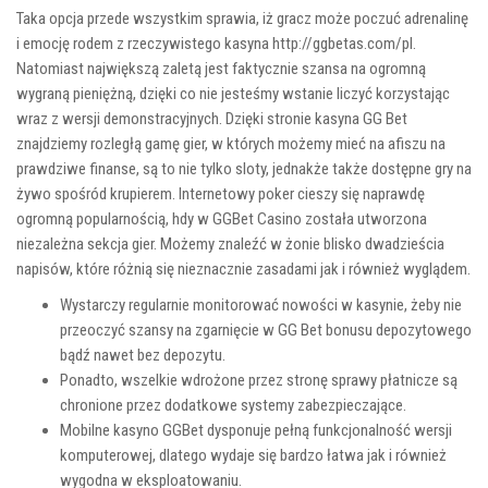
Taka opcja przede wszystkim sprawia, iż gracz może poczuć adrenalinę
i emocję rodem z rzeczywistego kasyna
http://ggbetas.com/pl
.
Natomiast największą zaletą jest faktycznie szansa na ogromną
wygraną pieniężną, dzięki co nie jesteśmy wstanie liczyć korzystając
wraz z wersji demonstracyjnych. Dzięki stronie kasyna GG Bet
znajdziemy rozległą gamę gier, w których możemy mieć na afiszu na
prawdziwe finanse, są to nie tylko sloty, jednakże także dostępne gry na
żywo spośród krupierem. Internetowy poker cieszy się naprawdę
ogromną popularnością, hdy w GGBet Casino została utworzona
niezależna sekcja gier. Możemy znaleźć w żonie blisko dwadzieścia
napisów, które różnią się nieznacznie zasadami jak i również wyglądem.
Wystarczy regularnie monitorować nowości w kasynie, żeby nie
przeoczyć szansy na zgarnięcie w GG Bet bonusu depozytowego
bądź nawet bez depozytu.
Ponadto, wszelkie wdrożone przez stronę sprawy płatnicze są
chronione przez dodatkowe systemy zabezpieczające.
Mobilne kasyno GGBet dysponuje pełną funkcjonalność wersji
komputerowej, dlatego wydaje się bardzo łatwa jak i również
wygodna w eksploatowaniu.