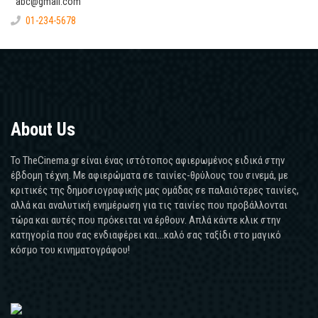
abc@gmail.com
01-234-5678
About Us
Το TheCinema.gr είναι ένας ιστότοπος αφιερωμένος ειδικά στην
έβδομη τέχνη. Με αφιερώματα σε ταινίες-θρύλους του σινεμά, με
κριτικές της δημοσιογραφικής μας ομάδας σε παλαιότερες ταινίες,
αλλά και αναλυτική ενημέρωση για τις ταινίες που προβάλλονται
τώρα και αυτές που πρόκειται να έρθουν. Απλά κάντε κλικ στην
κατηγορία που σας ενδιαφέρει και...καλό σας ταξίδι στο μαγικό
κόσμο του κινηματογράφου!