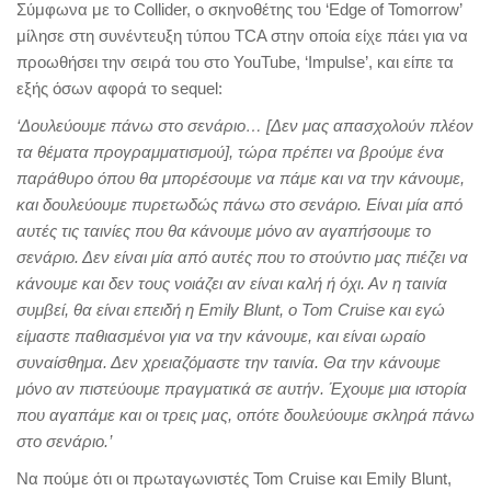
Σύμφωνα με το Collider, ο σκηνοθέτης του ‘Edge of Tomorrow’
μίλησε στη συνέντευξη τύπου TCA στην οποία είχε πάει για να
προωθήσει την σειρά του στο YouTube, ‘Impulse’, και είπε τα
εξής όσων αφορά το sequel:
‘Δουλεύουμε πάνω στο σενάριο… [Δεν μας απασχολούν πλέον
τα θέματα προγραμματισμού], τώρα πρέπει να βρούμε ένα
παράθυρο όπου θα μπορέσουμε να πάμε και να την κάνουμε,
και δουλεύουμε πυρετωδώς πάνω στο σενάριο. Είναι μία από
αυτές τις ταινίες που θα κάνουμε μόνο αν αγαπήσουμε το
σενάριο. Δεν είναι μία από αυτές που το στούντιο μας πιέζει να
κάνουμε και δεν τους νοιάζει αν είναι καλή ή όχι. Αν η ταινία
συμβεί, θα είναι επειδή η
Emily
Blunt
, ο
Tom
Cruise
και εγώ
είμαστε παθιασμένοι για να την κάνουμε, και είναι ωραίο
συναίσθημα. Δεν χρειαζόμαστε την ταινία. Θα την κάνουμε
μόνο αν πιστεύουμε πραγματικά σε αυτήν. Έχουμε μια ιστορία
που αγαπάμε και οι τρεις μας, οπότε δουλεύουμε σκληρά πάνω
στο σενάριο.’
Να πούμε ότι οι πρωταγωνιστές Tom Cruise και Emily Blunt,