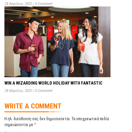
28 Απριλίου, 2022
/
0 Comment
WIN A WIZARDING WORLD HOLIDAY WITH FANTASTIC
28 Απριλίου, 2022
/
0 Comment
WRITE A COMMENT
Η ηλ. διεύθυνση σας δεν δημοσιεύεται.
Τα υποχρεωτικά πεδία
σημειώνονται με
*