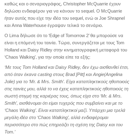
καθώς και ο σεναριογράφος, Christopher McQuarrie έχουν
δηλώσει ενδιαφέρον για να κάνουν το sequel. Ο McQuarrie
ήταν αυτός που είχε την ιδέα του sequel, ενώ οι Joe Shrapnel
και Anna Waterhouse έγραψαν τελικά το σενάριο.
Ο Lima δήλωσε ότι το ‘Edge of Tomorrow 2’ θα μπορούσε να
είναι η επόμενή του ταινία. Τώρα, συνεργάζεται με τους Tom
Holland και Daisy Ridley στην κινηματογραφική μεταφορά του
‘Chaos Walking’, για την οποία είπε τα εξής:
‘Με τους
Tom
Holland
και
Daisy
Ridley
, δεν έχω αισθανθεί έτσι,
από όταν έκανα
casting
στους
Brad
[Pitt
]
και Angie
(
Angelina
Jolie
) για το
‘
Mr
.
& Mrs. Smith’
.
Είχα καταπληκτικούς ηθοποιούς
στις ταινίες μου
, αλλά το να έχεις καταπληκτικούς ηθοποιούς τη
σωστή στιγμή της καριέρας τους, όπως είχα στο
‘
Mr
. &
Mrs
.
Smith’
, αισθάνομαι ότι είμαι τυχερός που συμβαίνει και με το
‘
Chaos
Walking’
. Είναι
καταπληκτικοί
μαζί
.
Υπάρχει μια τρελά
μεγάλη ιδέα στο
‘
Chaos
Walking’
, αλλά ενδιαφέρομαι
περισσότερο στο πώς επηρεάζει τη σχέση της
Daisy
και του
Tom
.’