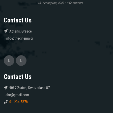
15 Οκτωβρίου, 2023
/
0 Comments
Contact Us
Athens, Greece
info@thecinema.gr
Contact Us
9067 Zurich, Switzerland 87
abc@gmail.com
01-234-5678