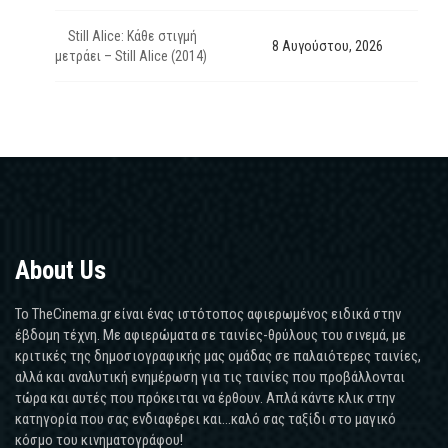
Still Alice: Κάθε στιγμή
8 Αυγούστου, 2026
μετράει – Still Alice (2014)
About Us
Το TheCinema.gr είναι ένας ιστότοπος αφιερωμένος ειδικά στην
έβδομη τέχνη. Με αφιερώματα σε ταινίες-θρύλους του σινεμά, με
κριτικές της δημοσιογραφικής μας ομάδας σε παλαιότερες ταινίες,
αλλά και αναλυτική ενημέρωση για τις ταινίες που προβάλλονται
τώρα και αυτές που πρόκειται να έρθουν. Απλά κάντε κλικ στην
κατηγορία που σας ενδιαφέρει και...καλό σας ταξίδι στο μαγικό
κόσμο του κινηματογράφου!