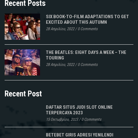
Recent Posts
SIX BOOK-TO-FILM ADAPTATIONS TO GET
EXCITED ABOUT THIS AUTUMN
28 Απριλίου, 2022
/
0 Comments
THE BEATLES: EIGHT DAYS A WEEK – THE
TOURING
28 Απριλίου, 2022
/
0 Comments
Recent Post
DAFTAR SITUS JUDI SLOT ONLINE
TERPERCAYA 2023
15 Οκτωβρίου, 2023
/
0 Comments
BETEBET GIRIS ADRESI YENILENDI