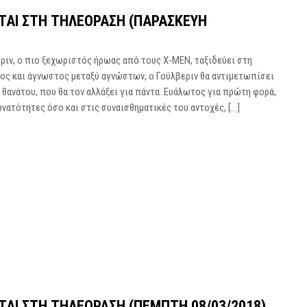
ΝΤΑΙ ΣΤΗ ΤΗΛΕΌΡΑΣΗ (ΠΑΡΑΣΚΕΥΉ
εριν, ο πιο ξεχωριστός ήρωας από τους Χ-ΜΕΝ, ταξιδεύει στη
ος και άγνωστος μεταξύ αγνώστων, ο Γούλβεριν θα αντιμετωπίσει
ι θανάτου, που θα τον αλλάξει για πάντα. Ευάλωτος για πρώτη φορά,
υνατότητες όσο και στις συναισθηματικές του αντοχές, […]
ΤΑΙ ΣΤΗ ΤΗΛΕΌΡΑΣΗ (ΠΈΜΠΤΗ 08/03/2018)