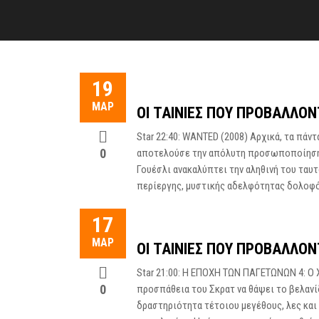
19
ΜΑΡ
ΟΙ ΤΑΙΝΊΕΣ ΠΟΥ ΠΡΟΒΆΛΛΟΝ
Star 22:40: WANTED (2008) Αρχικά, τα πάντ
0
αποτελούσε την απόλυτη προσωποποίηση τ
Γουέσλι ανακαλύπτει την αληθινή του ταυτ
περίεργης, μυστικής αδελφότητας δολοφόν
17
ΜΑΡ
ΟΙ ΤΑΙΝΊΕΣ ΠΟΥ ΠΡΟΒΆΛΛΟΝ
Star 21:00: Η ΕΠΟΧΗ ΤΩΝ ΠΑΓΕΤΩΝΩΝ 4: Ο Χ
0
προσπάθεια του Σκρατ να θάψει το βελανί
δραστηριότητα τέτοιου μεγέθους, λες και