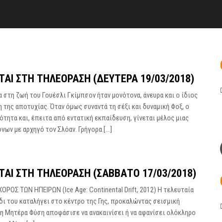
ΤΑΙ ΣΤΗ ΤΗΛΕΌΡΑΣΗ (ΔΕΥΤΈΡΑ 19/03/2018)
α στη ζωή του Γουέσλι Γκίμπσον ήταν μονότονα, άνευρα και ο ίδιος
ης αποτυχίας. Όταν όμως συναντά τη σέξι και δυναμική Φοξ, ο
ότητα και, έπειτα από εντατική εκπαίδευση, γίνεται μέλος μιας
ων με αρχηγό τον Σλόαν. Γρήγορα […]
ΤΑΙ ΣΤΗ ΤΗΛΕΌΡΑΣΗ (ΣΆΒΒΑΤΟ 17/03/2018)
ΟΡΟΣ ΤΩΝ ΗΠΕΙΡΩΝ (Ice Age: Continental Drift, 2012) Η τελευταία
δι του καταλήγει στο κέντρο της Γης, προκαλώντας σεισμική
 η Μητέρα Φύση αποφάσισε να ανακαινίσει ή να αφανίσει ολόκληρο