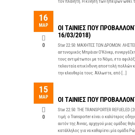
τον πλανήτη. Η κίνηση των ηπείρων ωθεί τ
16
ΜΑΡ
ΟΙ ΤΑΙΝΊΕΣ ΠΟΥ ΠΡΟΒΆΛΛΟ
16/03/2018)
0
Star 22:50: ΜΑΧΗΤΕΣ ΤΩΝ ΔΡΟΜΩΝ: ΛΗΣΤΕΙΑ
αστυνομικός Μπράιαν Ο’Κόνερ, συνεργάζετ
τους αντιμέτωποι με το Νόμο, στο αφιλόξε
τελευταία επικίνδυνη αποστολή πολλών κ
την ελευθερία τους. Άλλωστε, από […]
15
ΜΑΡ
ΟΙ ΤΑΙΝΊΕΣ ΠΟΥ ΠΡΟΒΆΛΛΟΝ
Star 22:50: THE TRANSPORTER REFUELED (2
0
τιμή: ο Transporter είναι ο καλύτερος οδ
αυτόν της Άννας, αρχηγού μιας ομάδας θη
κατάλληλος για να καθαρίσει μία ομάδα Ρ