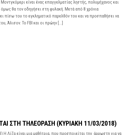
ίλ Μοντγκόμερι είναι ένας επαγγελματίας ληστής, πολυμήχανος και
 όμως θα τον οδηγήσει στη φυλακή. Μετά από 8 χρόνια
σει πίσω του το εγκληματικό παρελθόν του και να προσπαθήσει να
ου, Άλισον. Το FBI και οι πρώην […]
ΤΑΙ ΣΤΗ ΤΗΛΕΌΡΑΣΗ (ΚΥΡΙΑΚΉ 11/03/2018)
) H Λίζα είναι μια μαθήτρια, που προσποιείται την άρρωστη για να