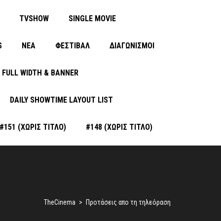
TVSHOW
SINGLE MOVIE
S
ΝΈΑ
ΦΕΣΤΙΒΑΛ
ΔΙΑΓΩΝΙΣΜΟΙ
FULL WIDTH & BANNER
DAILY SHOWTIME LAYOUT LIST
#151 (ΧΩΡΊΣ ΤΊΤΛΟ)
#148 (ΧΩΡΊΣ ΤΊΤΛΟ)
TheCinema
>
Προτάσεις απο τη τηλεόραση