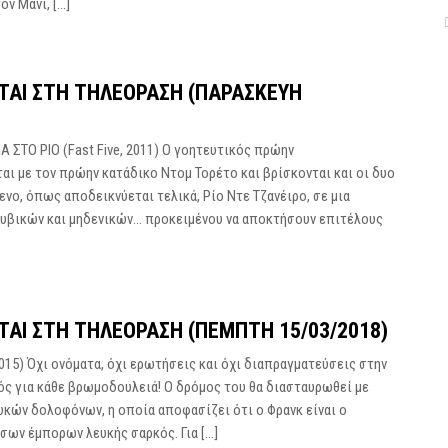
ον Μάνι, […]
ΝΤΑΙ ΣΤΗ ΤΗΛΕΌΡΑΣΗ (ΠΑΡΑΣΚΕΥΉ
 ΣΤΟ ΡΙΟ (Fast Five, 2011) Ο γοητευτικός πρώην
αι με τον πρώην κατάδικο Ντομ Τορέτο και βρίσκονται και οι δυο
νο, όπως αποδεικνύεται τελικά, Ρίο Ντε Τζανέιρο, σε μια
υβικών και μηδενικών… προκειμένου να αποκτήσουν επιτέλους
ΤΑΙ ΣΤΗ ΤΗΛΕΌΡΑΣΗ (ΠΈΜΠΤΗ 15/03/2018)
015) Όχι ονόματα, όχι ερωτήσεις και όχι διαπραγματεύσεις στην
ηγός για κάθε βρωμοδουλειά! Ο δρόμος του θα διασταυρωθεί με
λυκών δολοφόνων, η οποία αποφασίζει ότι ο Φρανκ είναι ο
ώσων έμπορων λευκής σαρκός. Για […]