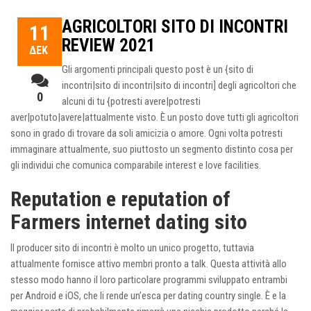
AGRICOLTORI SITO DI INCONTRI
11
REVIEW 2021
ΔΕΚ
Gli argomenti principali questo post è un {sito di
incontri|sito di incontri|sito di incontri] degli agricoltori che
0
alcuni di tu {potresti avere|potresti
aver|potuto|avere|attualmente visto. È un posto dove tutti gli agricoltori
sono in grado di trovare da soli amicizia o amore. Ogni volta potresti
immaginare attualmente, suo piuttosto un segmento distinto cosa per
gli individui che comunica comparabile interest e love facilities.
Reputation e reputation of
Farmers internet dating sito
Il producer sito di incontri è molto un unico progetto, tuttavia
attualmente fornisce attivo membri pronto a talk. Questa attività allo
stesso modo hanno il loro particolare programmi sviluppato entrambi
per Android e iOS, che li rende un’esca per dating country single. È e la