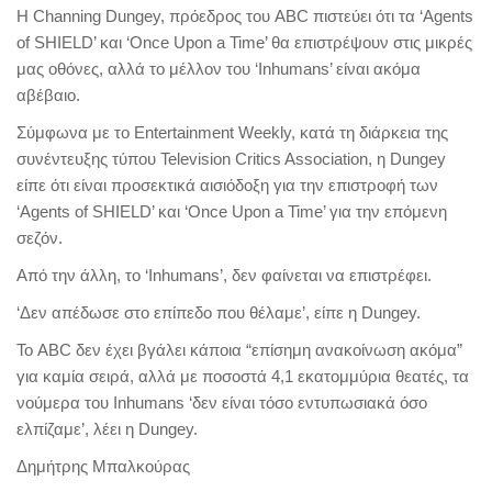
Η Channing Dungey, πρόεδρος του ABC πιστεύει ότι τα ‘Agents
of SHIELD’ και ‘Once Upon a Time’ θα επιστρέψουν στις μικρές
μας οθόνες, αλλά το μέλλον του ‘Inhumans’ είναι ακόμα
αβέβαιο.
Σύμφωνα με το Entertainment Weekly, κατά τη διάρκεια της
συνέντευξης τύπου Television Critics Association, η Dungey
είπε ότι είναι προσεκτικά αισιόδοξη για την επιστροφή των
‘Agents of SHIELD’ και ‘Once Upon a Time’ για την επόμενη
σεζόν.
Από την άλλη, το ‘Inhumans’, δεν φαίνεται να επιστρέφει.
‘Δεν απέδωσε στο επίπεδο που θέλαμε’, είπε η Dungey.
Το ABC δεν έχει βγάλει κάποια “επίσημη ανακοίνωση ακόμα”
για καμία σειρά, αλλά με ποσοστά 4,1 εκατομμύρια θεατές, τα
νούμερα του Inhumans ‘δεν είναι τόσο εντυπωσιακά όσο
ελπίζαμε’, λέει η Dungey.
Δημήτρης Μπαλκούρας