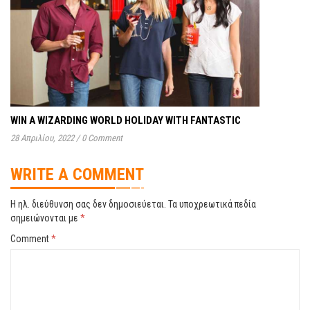
WIN A WIZARDING WORLD HOLIDAY WITH FANTASTIC
28 Απριλίου, 2022
/
0 Comment
WRITE A COMMENT
Η ηλ. διεύθυνση σας δεν δημοσιεύεται.
Τα υποχρεωτικά πεδία
σημειώνονται με
*
Comment
*