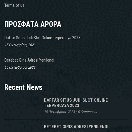
Terms of us
ΠΡΟΣΦΑΤΑ ΑΡΘΡΑ
Daftar Situs Judi Slot Online Terpercaya 2023
15 Οκτωβρίου, 2023
Betebet Giris Adresi Yenilendi
15 Οκτωβρίου, 2023
Recent News
DAFTAR SITUS JUDI SLOT ONLINE
TERPERCAYA 2023
15 Οκτωβρίου, 2023
/
0 Comments
BETEBET GIRIS ADRESI YENILENDI