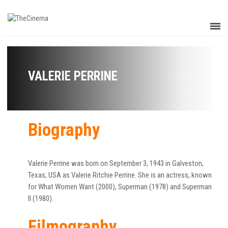
VALERIE PERRINE
Biography
Valerie Perrine was born on September 3, 1943 in Galveston,
Texas, USA as Valerie Ritchie Perrine. She is an actress, known
for What Women Want (2000), Superman (1978) and Superman
II (1980).
Filmography