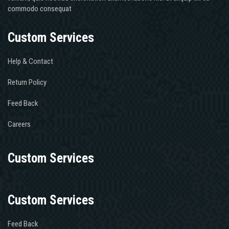
commodo consequat
Custom Services
Help & Contact
Return Policy
Feed Back
Careers
Custom Services
Custom Services
Feed Back