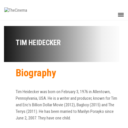
TIM HEIDECKER
Biography
Tim Heidecker was born on February 3, 1976 in Allentown,
Pennsylvania, USA. He is a writer and producer, known for Tim
and Eric’s Billion Dollar Movie (2012), Bagboy (2015) and The
Terrys (2011). He has been married to Marilyn Porayko since
June 2, 2007. They have one child.