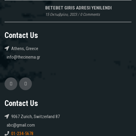
BETEBET GIRIS ADRESI YENILENDI
15 Οκτωβρίου, 2023
/
0 Comments
Contact Us
Athens, Greece
info@thecinema.gr
Contact Us
9067 Zurich, Switzerland 87
abc@gmail.com
01-234-5678