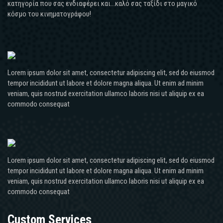
κατηγορία που σας ενδιαφέρει και...καλό σας ταξίδι στο μαγικό
κόσμο του κινηματογράφου!
Lorem ipsum dolor sit amet, consectetur adipiscing elit, sed do eiusmod
tempor incididunt ut labore et dolore magna aliqua. Ut enim ad minim
veniam, quis nostrud exercitation ullamco laboris nisi ut aliquip ex ea
commodo consequat
Lorem ipsum dolor sit amet, consectetur adipiscing elit, sed do eiusmod
tempor incididunt ut labore et dolore magna aliqua. Ut enim ad minim
veniam, quis nostrud exercitation ullamco laboris nisi ut aliquip ex ea
commodo consequat
Custom Services