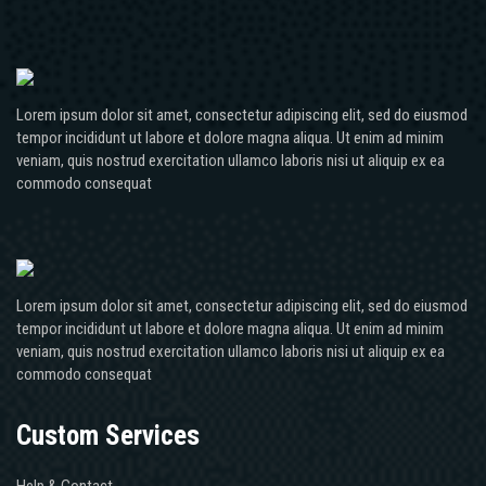
Lorem ipsum dolor sit amet, consectetur adipiscing elit, sed do eiusmod
tempor incididunt ut labore et dolore magna aliqua. Ut enim ad minim
veniam, quis nostrud exercitation ullamco laboris nisi ut aliquip ex ea
commodo consequat
Lorem ipsum dolor sit amet, consectetur adipiscing elit, sed do eiusmod
tempor incididunt ut labore et dolore magna aliqua. Ut enim ad minim
veniam, quis nostrud exercitation ullamco laboris nisi ut aliquip ex ea
commodo consequat
Custom Services
Help & Contact