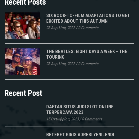
Recent Posts
SIX BOOK-TO-FILM ADAPTATIONS TO GET
EXCITED ABOUT THIS AUTUMN
28 Απριλίου, 2022
/
0 Comments
THE BEATLES: EIGHT DAYS A WEEK – THE
TOURING
28 Απριλίου, 2022
/
0 Comments
Recent Post
DAFTAR SITUS JUDI SLOT ONLINE
TERPERCAYA 2023
15 Οκτωβρίου, 2023
/
0 Comments
BETEBET GIRIS ADRESI YENILENDI