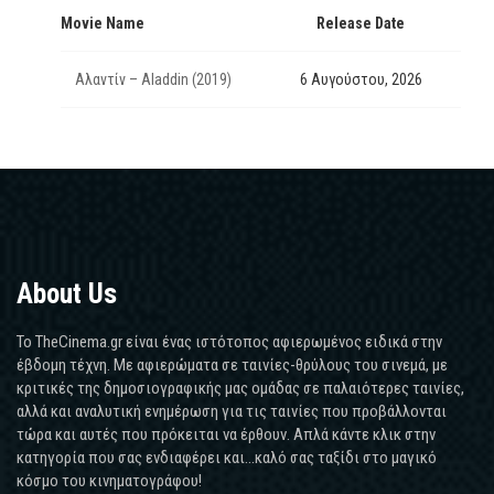
Movie Name
Release Date
Αλαντίν – Aladdin (2019)
6 Αυγούστου, 2026
About Us
Το TheCinema.gr είναι ένας ιστότοπος αφιερωμένος ειδικά στην
έβδομη τέχνη. Με αφιερώματα σε ταινίες-θρύλους του σινεμά, με
κριτικές της δημοσιογραφικής μας ομάδας σε παλαιότερες ταινίες,
αλλά και αναλυτική ενημέρωση για τις ταινίες που προβάλλονται
τώρα και αυτές που πρόκειται να έρθουν. Απλά κάντε κλικ στην
κατηγορία που σας ενδιαφέρει και...καλό σας ταξίδι στο μαγικό
κόσμο του κινηματογράφου!