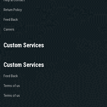
Return Policy
Feed Back
Careers
Custom Services
Custom Services
Feed Back
Terms of us
Terms of us