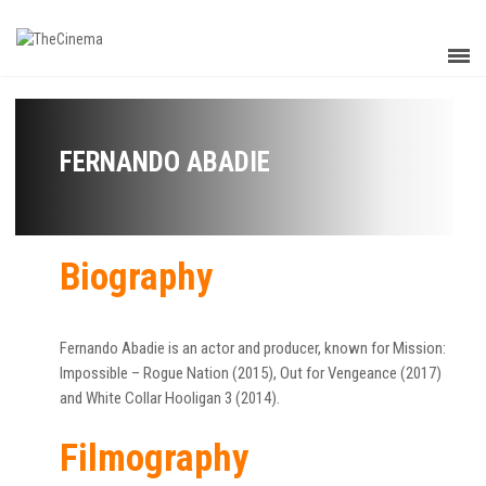
FERNANDO ABADIE
Biography
Fernando Abadie is an actor and producer, known for Mission:
Impossible – Rogue Nation (2015), Out for Vengeance (2017)
and White Collar Hooligan 3 (2014).
Filmography