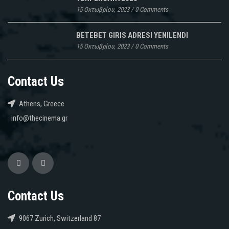
15 Οκτωβρίου, 2023
/
0 Comments
BETEBET GIRIS ADRESI YENILENDI
15 Οκτωβρίου, 2023
/
0 Comments
Contact Us
Athens, Greece
info@thecinema.gr
Contact Us
9067 Zurich, Switzerland 87