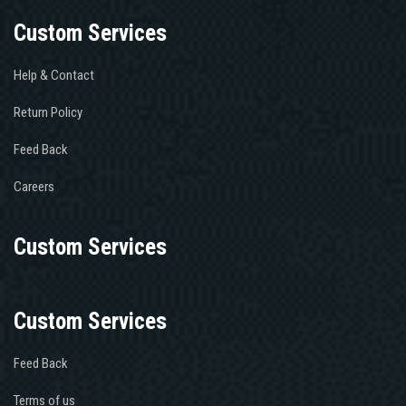
Custom Services
Help & Contact
Return Policy
Feed Back
Careers
Custom Services
Custom Services
Feed Back
Terms of us