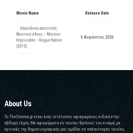
Movie Name
Release Date
Επικίνδυνη αποστολή:
Μυστικό έθνος – Mission:
6 Αυγούστου, 2026
Impossible – Rogue Nation
(2015)
About Us
Το TheCinema.gr είναι ένας ιστότοπος αφιερωμένος ειδικά στην
έβδομη τέχνη. Με αφιερώματα σε ταινίες-θρύλους του σινεμά, με
κριτικές της δημοσιογραφικής μας ομάδας σε παλαιότερες ταινίες,