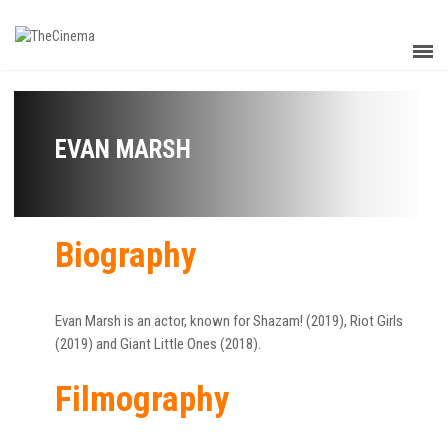
EVAN MARSH
Biography
Evan Marsh is an actor, known for Shazam! (2019), Riot Girls
(2019) and Giant Little Ones (2018).
Filmography