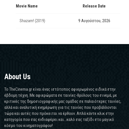
Movie Name
Release Date
Shazam! (2019)
9 Αυγούστου, 2026
About Us
Το TheCinema.gr είναι ένας ιστότοπος αφιερωμένος ειδικά στην
έβδομη τέχνη. Με αφιερώματα σε ταινίες-θρύλους του σινεμά, με
κριτικές της δημοσιογραφικής μας ομάδας σε παλαιότερες ταινίες,
αλλά και αναλυτική ενημέρωση για τις ταινίες που προβάλλονται
τώρα και αυτές που πρόκειται να έρθουν. Απλά κάντε κλικ στην
κατηγορία που σας ενδιαφέρει και...καλό σας ταξίδι στο μαγικό
κόσμο του κινηματογράφου!