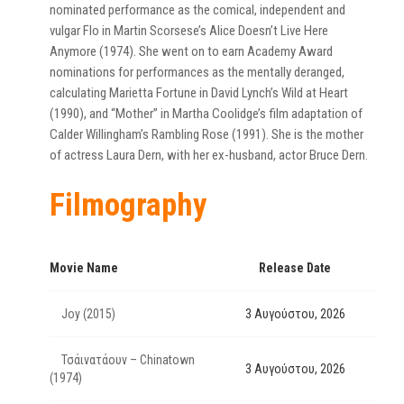
nominated performance as the comical, independent and
vulgar Flo in Martin Scorsese’s Alice Doesn’t Live Here
Anymore (1974). She went on to earn Academy Award
nominations for performances as the mentally deranged,
calculating Marietta Fortune in David Lynch’s Wild at Heart
(1990), and “Mother” in Martha Coolidge’s film adaptation of
Calder Willingham’s Rambling Rose (1991). She is the mother
of actress Laura Dern, with her ex-husband, actor Bruce Dern.
Filmography
Movie Name
Release Date
Joy (2015)
3 Αυγούστου, 2026
Τσάινατάουν – Chinatown
3 Αυγούστου, 2026
(1974)