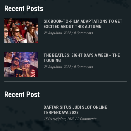
Recent Posts
SIX BOOK-TO-FILM ADAPTATIONS TO GET
EXCITED ABOUT THIS AUTUMN
28 Απριλίου, 2022
/
0 Comments
THE BEATLES: EIGHT DAYS A WEEK – THE
TOURING
28 Απριλίου, 2022
/
0 Comments
Recent Post
DAFTAR SITUS JUDI SLOT ONLINE
TERPERCAYA 2023
15 Οκτωβρίου, 2023
/
0 Comments