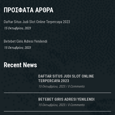
ΠΡΟΣΦΑΤΑ ΑΡΘΡΑ
Daftar Situs Judi Slot Online Terpercaya 2023
15 Οκτωβρίου, 2023
Betebet Giris Adresi Yenilendi
15 Οκτωβρίου, 2023
Recent News
DAFTAR SITUS JUDI SLOT ONLINE
TERPERCAYA 2023
15 Οκτωβρίου, 2023
/
0 Comments
BETEBET GIRIS ADRESI YENILENDI
15 Οκτωβρίου, 2023
/
0 Comments