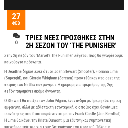
27
ΦΕΒ
ΤΡΙΕΣ ΝΕΕΣ ΠΡΟΣΘΗΚΕΣ ΣΤΗΝ
0
2Η ΣΕΖΟΝ ΤΟΥ ‘THE PUNISHER’
Στην 2η σεζόν του ‘Marvel’s The Punisher’ λέγεται πως θα γνωρίσουμε
καινούργια πρόσωπα.
Η Deadline δημοσιεύει ότι οι Josh Stewart (Shooter), Floriana Lima
(Supergirl), και Giorgia Whigham (Scream) προστέθηκαν στο cast της
σειράς του Netflix σαν μόνιμοι. Η ημερομηνία πρεμιέρας της 2ης
σεζόν παραμένει ακόμα άγνωστη.
Ο Stewart θα παίξει τον John Pilgrim, έναν άνδρα με ήρεμη εξωτερική
εμφάνιση, αλλά με αδίστακτη εσωτερική, ο οποίος έχει θανάσιμες
ικανότητες που διασταυρώνονται με τον Frank Castle (Jon Bernthal).
Η Lima θα κάνει την Krista Dumont, μια έξυπνη και συμπονετική
ψυχοθεραπεύτρια για τους βετεράνους του στρατού. Tέλος, η