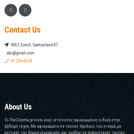
Contact Us
9067 Zurich, Switzerland 87
abc@gmail.com
01-234-5678
About Us
Το TheCinema.gr είναι ένας ιστότοπος αφιερωμένος ειδικά στην
έβδομη τέχνη. Με αφιερώματα σε ταινίες-θρύλους του σινεμά, με
κριτικές της δημοσιογραφικής μας ομάδας σε παλαιότερες ταινίες,