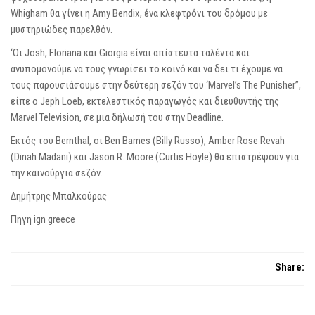
Whigham θα γίνει η Amy Bendix, ένα κλεφτρόνι του δρόμου με
μυστηριώδες παρελθόν.
‘Οι Josh, Floriana και Giorgia είναι απίστευτα ταλέντα και
ανυπομονούμε να τους γνωρίσει το κοινό και να δει τι έχουμε να
τους παρουσιάσουμε στην δεύτερη σεζόν του ‘Marvel’s The Punisher”,
είπε ο Jeph Loeb, εκτελεστικός παραγωγός και διευθυντής της
Marvel Television, σε μια δήλωσή του στην Deadline.
Εκτός του Bernthal, οι Ben Barnes (Billy Russo), Amber Rose Revah
(Dinah Madani) και Jason R. Moore (Curtis Hoyle) θα επιστρέψουν για
την καινούργια σεζόν.
Δημήτρης Μπαλκούρας
Πηγη ign greece
Share: