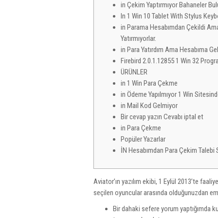
in Çekim Yaptırmıyor Bahaneler Bul
In 1 Win 10 Tablet With Stylus Key
in Parama Hesabımdan Çekildi Am
Yatırmıyorlar.
in Para Yatırdım Ama Hesabıma Ge
Firebird 2.0.1.12855 1 Win 32 Progr
ÜRÜNLER
in 1 Win Para Çekme
in Ödeme Yapılmıyor 1 Win Sitesin
in Mail Kod Gelmiyor
Bir cevap yazın Cevabı iptal et
in Para Çekme
Popüler Yazarlar
İN Hesabımdan Para Çekim Talebi 
Aviator’ın yazılım ekibi, 1 Eylül 2013’te faal
seçilen oyuncular arasında olduğunuzdan em
Bir dahaki sefere yorum yaptığımda ku