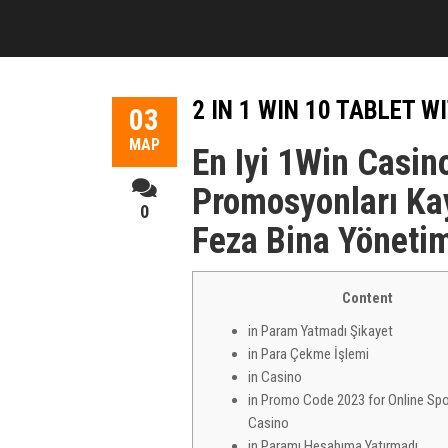
2 IN 1 WIN 10 TABLET 
03
ΜΑΡ
En Iyi 1Win Casino
Promosyonları Kay
0
Feza Bina Yöneti
Content
in Param Yatmadı Şikayet
in Para Çekme İşlemi
in Casino
in Promo Code 2023 for Online Spo
Casino
in Paramı Hesabıma Yatırmadı