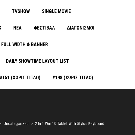
TVSHOW
SINGLE MOVIE
S
ΝΈΑ
ΦΕΣΤΙΒΑΛ
ΔΙΑΓΩΝΙΣΜΟΙ
FULL WIDTH & BANNER
DAILY SHOWTIME LAYOUT LIST
#151 (ΧΩΡΊΣ ΤΊΤΛΟ)
#148 (ΧΩΡΊΣ ΤΊΤΛΟ)
>
Uncategorized
>
2 In 1 Win 10 Tablet With Stylus Keyboard