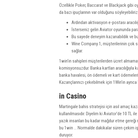
Özellikle Poker, Baccarat ve Blackjack gibi 
da bazı ipuçlarının var olduğunu söyleyebiliriz
Ardından aktivasyon e-postası aracılığ
İsterseniz gelin Aviator oyununda para
Bu sayede deneyim kazanabildik ve bun
Wine Company 1, müşterilerinin çok sev
sağlar.
1win’in sahipleri müşterilerden ücret almama
komisyonsuzdur. Banka kartları aracılığıyla k
banka havalesi, ön ödemeli ve kart ödemeleri
Kazançlarınızı çekebilmek için 1Win’in ayrıca
in Casino
Martingale bahis stratejisi için asıl amaç kaz
kullanılmasıdır. Diyelim ki Aviator’de 10 TL i
yazık insanları bu kadar mağdur etme gereği 
bu 1win … Normalde dakikalar süren çekim işl
duruyor.