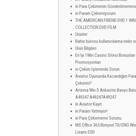
in Para Çekimimin Gönderilmemesi
in Param Çekemiyorum
THE AMERICAN FRIEND DVD 1 WI
COLLECTION DVD FİLM
Ürünler
Bahis bürosu kullanıcılarına neler 
Ürün Bilgileri
En Iyi 1Win Casino Sitesi Bonusları
Promosyonları
in Çekim İşleminde Sorun
Aviator Oyununda Kazandığım Paray
Çekerim?
Artema Win S Ankastre Banyo Bata
A49247 A49247A49247
in Aviator Kayıt
in Param Yatmıyor!
in Para Çekememe Sorunu
MS Office 365 Bireysel TR/ENG Win 1
Lisans ESD