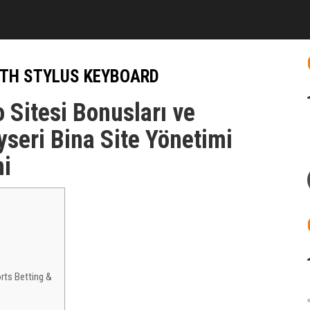
WITH STYLUS KEYBOARD
 Sitesi Bonusları ve
seri Bina Site Yönetimi
mi
rts Betting &