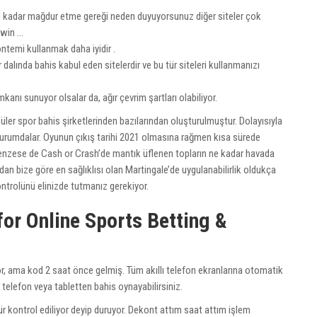
bu kadar mağdur etme gereği neden duyuyorsunuz diğer siteler çok
1win …
öntemi kullanmak daha iyidir .
 dalında bahis kabul eden sitelerdir ve bu tür siteleri kullanmanızı
mkanı sunuyor olsalar da, ağır çevrim şartları olabiliyor.
üler spor bahis şirketlerinden bazılarından oluşturulmuştur. Dolayısıyla
durumdalar. Oyunun çıkış tarihi 2021 olmasına rağmen kısa sürede
benzese de Cash or Crash’de mantık üflenen topların ne kadar havada
ından bize göre en sağlıklısı olan Martingale’de uygulanabilirlik oldukça
ontrolünü elinizde tutmanız gerekiyor.
or Online Sports Betting &
or, ama kod 2 saat önce gelmiş. Tüm akıllı telefon ekranlarına otomatik
ı telefon veya tabletten bahis oynayabilirsiniz.
r kontrol ediliyor deyip duruyor. Dekont attım saat attım işlem