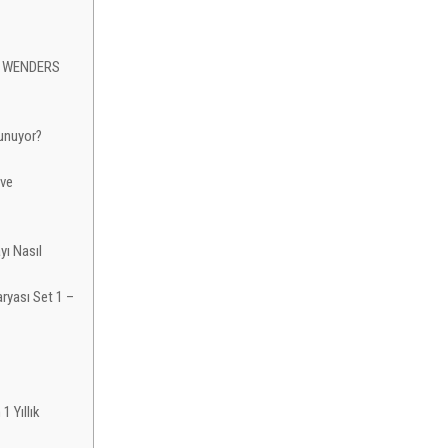
N WENDERS
sunuyor?
 ve
ı Nasıl
ryası Set 1 –
 Yıllık