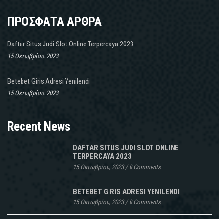
ΠΡΟΣΦΑΤΑ ΑΡΘΡΑ
Daftar Situs Judi Slot Online Terpercaya 2023
15 Οκτωβρίου, 2023
Betebet Giris Adresi Yenilendi
15 Οκτωβρίου, 2023
Recent News
DAFTAR SITUS JUDI SLOT ONLINE
TERPERCAYA 2023
15 Οκτωβρίου, 2023
/
0 Comments
BETEBET GIRIS ADRESI YENILENDI
15 Οκτωβρίου, 2023
/
0 Comments