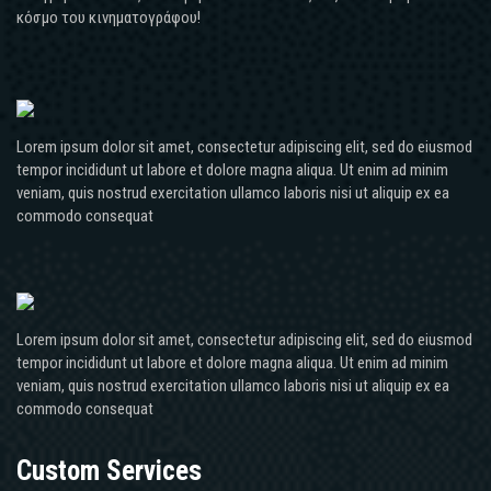
κόσμο του κινηματογράφου!
Lorem ipsum dolor sit amet, consectetur adipiscing elit, sed do eiusmod
tempor incididunt ut labore et dolore magna aliqua. Ut enim ad minim
veniam, quis nostrud exercitation ullamco laboris nisi ut aliquip ex ea
commodo consequat
Lorem ipsum dolor sit amet, consectetur adipiscing elit, sed do eiusmod
tempor incididunt ut labore et dolore magna aliqua. Ut enim ad minim
veniam, quis nostrud exercitation ullamco laboris nisi ut aliquip ex ea
commodo consequat
Custom Services