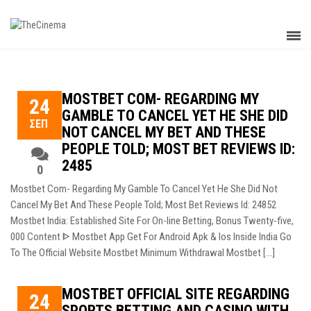
MOSTBET COM- REGARDING MY
24
GAMBLE TO CANCEL YET HE SHE DID
ΣΕΠ
NOT CANCEL MY BET AND THESE
PEOPLE TOLD; MOST BET REVIEWS ID:
2485
0
Mostbet Com- Regarding My Gamble To Cancel Yet He She Did Not
Cancel My Bet And These People Told; Most Bet Reviews Id: 24852
Mostbet India: Established Site For On-line Betting, Bonus Twenty-five,
000 Content ᐈ Mostbet App Get For Android Apk & Ios Inside India Go
To The Official Website Mostbet Minimum Withdrawal Mostbet […]
MOSTBET OFFICIAL SITE REGARDING
24
SPORTS BETTING AND CASINO WITH