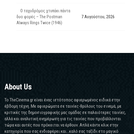
Ο ταχυδρόμος χτυπάει πάντα
δυο φορές – The Postman
7 Αυγούστου, 2026
Always Rings Twice (1946)
About Us
Το TheCinema.gr είναι ένας ιστότοπος αφιερωμένος ειδικά στην
έβδομη τέχνη. Με αφιερώματα σε ταινίες-θρύλους του σινεμά, με
κριτικές της δημοσιογραφικής μας ομάδας σε παλαιότερες ταινίες,
αλλά και αναλυτική ενημέρωση για τις ταινίες που προβάλλονται
τώρα και αυτές που πρόκειται να έρθουν. Απλά κάντε κλικ στην
κατηγορία που σας ενδιαφέρει και...καλό σας ταξίδι στο μαγικό