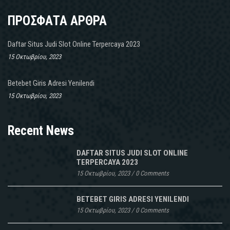
ΠΡΟΣΦΑΤΑ ΑΡΘΡΑ
Daftar Situs Judi Slot Online Terpercaya 2023
15 Οκτωβρίου, 2023
Betebet Giris Adresi Yenilendi
15 Οκτωβρίου, 2023
Recent News
DAFTAR SITUS JUDI SLOT ONLINE
TERPERCAYA 2023
15 Οκτωβρίου, 2023
/
0 Comments
BETEBET GIRIS ADRESI YENILENDI
15 Οκτωβρίου, 2023
/
0 Comments