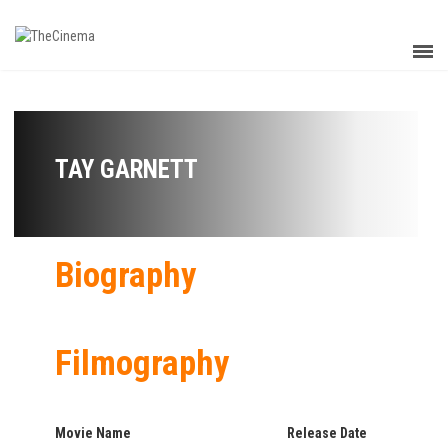
TAY GARNETT
Biography
Filmography
Movie Name
Release Date