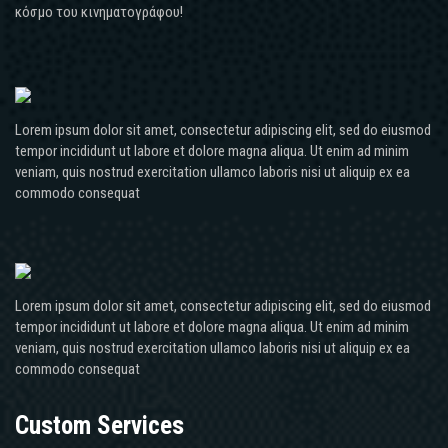
κόσμο του κινηματογράφου!
Lorem ipsum dolor sit amet, consectetur adipiscing elit, sed do eiusmod
tempor incididunt ut labore et dolore magna aliqua. Ut enim ad minim
veniam, quis nostrud exercitation ullamco laboris nisi ut aliquip ex ea
commodo consequat
Lorem ipsum dolor sit amet, consectetur adipiscing elit, sed do eiusmod
tempor incididunt ut labore et dolore magna aliqua. Ut enim ad minim
veniam, quis nostrud exercitation ullamco laboris nisi ut aliquip ex ea
commodo consequat
Custom Services